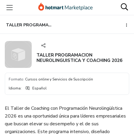
Ir
Ir
Ir
al
a
al
contenido
la
pie
principal
página
de
TALLER PROGRAMACION NEUROLINGUISTICA Y COACHING 2026
de
página
pago
TALLER PROGRAMACION
NEUROLINGUISTICA Y COACHING 2026
Formato
:
Cursos online y Servicios de Suscripción
Idioma
:
Español
El Taller de Coaching con Programación Neurolingüística
2026 es una oportunidad única para líderes empresariales
que buscan elevar su desempeño y el de sus
organizaciones. Este programa intensivo, diseñado