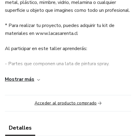
metal, plástico, mimbre, vidrio, melamina o cualquier
superficie u objeto que imagines como todo un profesional.
* Para realizar tu proyecto, puedes adquirir tu kit de
materiales en www.lacasarenta.cl
Al participar en este taller aprenderás:
- Partes que componen una lata de pintura spray.
- Un tipo de pintura para cada trabajo
Mostrar más
- Preparación de superficies.
Acceder al producto comprado
- Importancia del lugar de trabajo.
- Complementos para pintar con Spray
Detalles