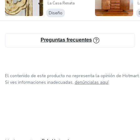
La Casa Renata
L
Renata
Diseño
Preguntas frecuentes
El contenido de este producto no representa la opinión de Hotmart.
Si ves informaciones inadecuadas,
denúncialas aquí
en Ciudad de México
en Bogotá
en Amsterdam
en Madrid