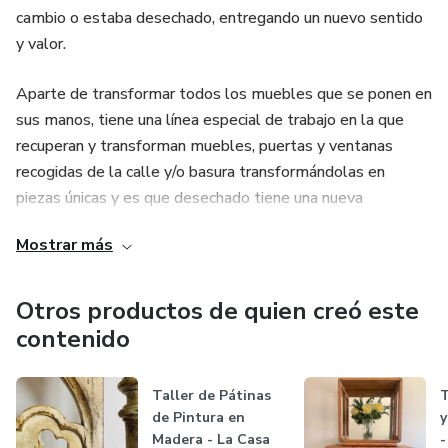
cambio o estaba desechado, entregando un nuevo sentido
y valor.
Aparte de transformar todos los muebles que se ponen en
sus manos, tiene una línea especial de trabajo en la que
recuperan y transforman muebles, puertas y ventanas
recogidas de la calle y/o basura transformándolas en
piezas únicas y es que desechado tiene una nueva
oportunidad y un lugar de honor en sus espacios.
Mostrar más
Otros productos de quien creó este
contenido
Taller de Pátinas
T
de Pintura en
y
Madera - La Casa
-