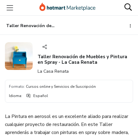
Ir
Ir
Ir
al
a
al
contenido
la
pie
principal
página
de
Taller Renovación de Muebles y Pintura en Spray - La Casa Renata
de
página
pago
Taller Renovación de Muebles y Pintura
en Spray - La Casa Renata
La Casa Renata
Formato
:
Cursos online y Servicios de Suscripción
Idioma
:
Español
La Pintura en aerosol es un excelente aliado para realizar
cualquier proyecto de restauración. En este Taller
aprenderás a trabajar con pinturas en spray sobre madera,