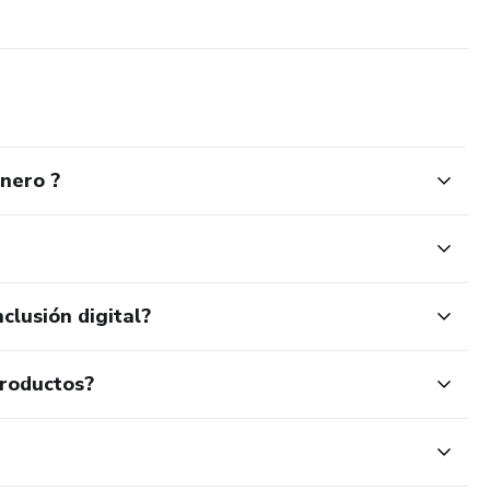
inero ?
clusión digital?
productos?