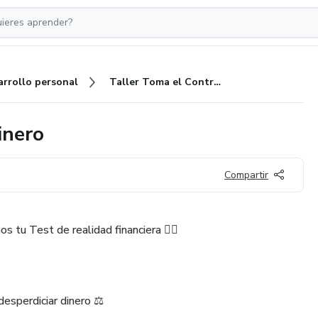
arrollo personal
Taller Toma el Control de tu dinero
inero
Compartir
s tu Test de realidad financiera ✍🏻
desperdiciar dinero ⚖️