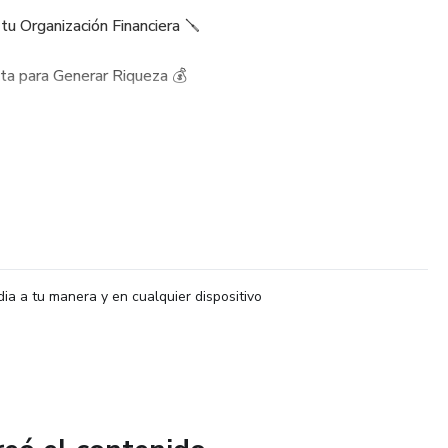
 tu Organización Financiera 🪛
cta para Generar Riqueza 💰
vo de Dinero mes a mes con tu emprendimiento o negocio💸
itantes hacia el dinero 🧠
dia a tu manera y en cualquier dispositivo