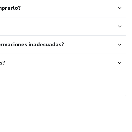
mprarlo?
ormaciones inadecuadas?
s?