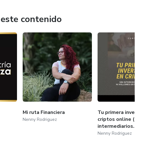
s
 este contenido
Mi ruta Financiera
Tu primera invers
criptos online (si
Nenny Rodriguez
intermediarios...
Nenny Rodriguez