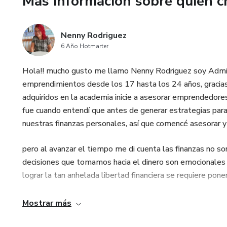
Más información sobre quien c
Nenny Rodriguez
6 Año Hotmarter
Hola!! mucho gusto me llamo Nenny Rodriguez soy Admini
emprendimientos desde los 17 hasta los 24 años, gracias 
adquiridos en la academia inicie a asesorar emprendedores
fue cuando entendí que antes de generar estrategias para
nuestras finanzas personales, así que comencé asesorar y
pero al avanzar el tiempo me di cuenta las finanzas no s
decisiones que tomamos hacia el dinero son emocionales 
lograr la tan anhelada libertad financiera se requiere pon
a
Mostrar más
aquí creamos tu propia versión de libertad financiera