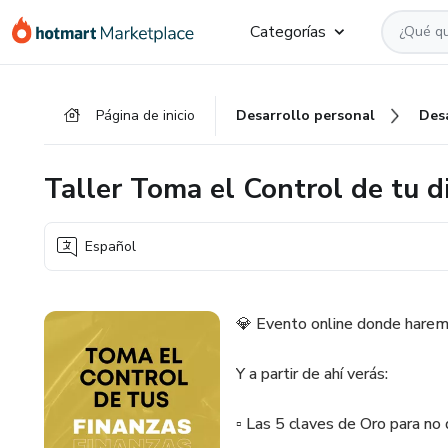
Ir
Ir
Ir
Categorías
al
a
al
contenido
la
pie
principal
página
de
Página de inicio
Desarrollo personal
Des
de
página
pago
Taller Toma el Control de tu d
Español
💎 Evento online donde haremo
Y a partir de ahí verás:
▫️ Las 5 claves de Oro para no 