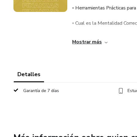
▫️ Herramientas Prácticas para
▫️ Cual es la Mentalidad Corre
▫️ Como Generar Flujo Efecti
Mostrar más
▫️ Modificar tus creencias y lim
Detalles
Garantía de 7 días
Estu