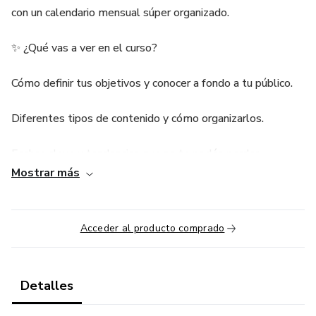
con un calendario mensual súper organizado.
✨ ¿Qué vas a ver en el curso?
Cómo definir tus objetivos y conocer a fondo a tu público.
Diferentes tipos de contenido y cómo organizarlos.
Fechas clave y tendencias que no te podés perder.
Mostrar más
Tips de uso de IA para generar ideas creativas.
Organización en Excel o Google Sheets.
Acceder al producto comprado
Creación y programación de un calendario de contenido
mensual en Meta Business Suite.
Detalles
Sesión de preguntas y respuestas para sacarte todas las