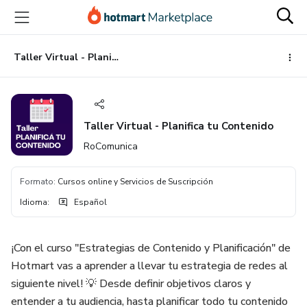
Ir
Ir
Ir
al
a
al
contenido
la
pie
principal
página
de
Taller Virtual - Planifica tu Contenido
de
página
pago
Taller Virtual - Planifica tu Contenido
RoComunica
Formato
:
Cursos online y Servicios de Suscripción
Idioma
:
Español
¡Con el curso "Estrategias de Contenido y Planificación" de
Hotmart vas a aprender a llevar tu estrategia de redes al
siguiente nivel! 💡 Desde definir objetivos claros y
entender a tu audiencia, hasta planificar todo tu contenido