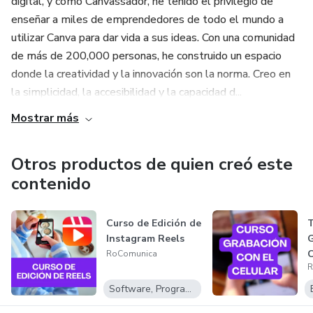
digital, y como Canvassador, he tenido el privilegio de
enseñar a miles de emprendedores de todo el mundo a
utilizar Canva para dar vida a sus ideas. Con una comunidad
de más de 200,000 personas, he construido un espacio
donde la creatividad y la innovación son la norma. Creo en
la simplicidad, la accesibilidad y la capacidad d...
Mostrar más
Otros productos de quien creó este
contenido
Curso de Edición de
T
Instagram Reels
G
C
RoComunica
R
Software, Programas para descargar