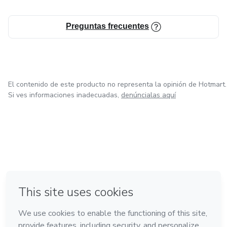
Preguntas frecuentes
El contenido de este producto no representa la opinión de Hotmart.
Si ves informaciones inadecuadas,
denúncialas aquí
en Bogotá
en Amsterdam
en Madrid
en Ciudad de México
Hecho con
❤
en Belo Horizonte