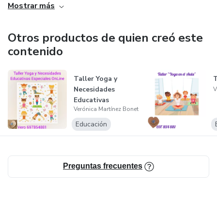
Mostrar más
infantil en colegios, centros de yoga y centros cívicos,
talleres de yoga infantil en diferentes ciudades de España,
Talleres monográficos para padres y profesores; casales
Otros productos de quien creó este
de yoga durante las vacaciones; talleres en festivales y
contenido
eventos privados y públicos....
Taller Yoga y
T
Necesidades
V
Educativas
Verónica Martínez Bonet
Especiales
Educación
Preguntas frecuentes