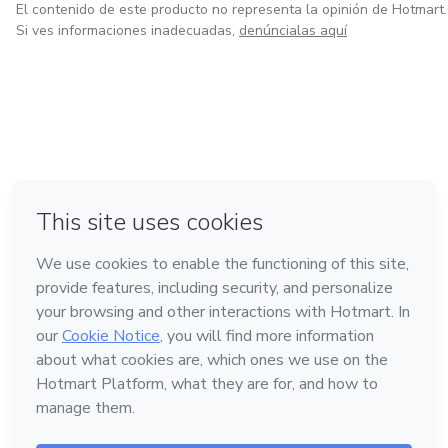
El contenido de este producto no representa la opinión de Hotmart.
Si ves informaciones inadecuadas,
denúncialas aquí
en Bogotá
en Amsterdam
en Madrid
en Ciudad de México
Hecho con
❤
en Belo Horizonte
Conoce Hotmart
Idioma
Español