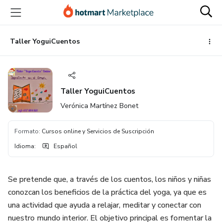
Ir
Ir
Ir
al
a
al
contenido
la
pie
principal
página
de
Taller YoguiCuentos
de
página
pago
Taller YoguiCuentos
Verónica Martínez Bonet
Formato
:
Cursos online y Servicios de Suscripción
Idioma
:
Español
Se pretende que, a través de los cuentos, los niños y niñas
conozcan los beneficios de la práctica del yoga, ya que es
una actividad que ayuda a relajar, meditar y conectar con
nuestro mundo interior. El objetivo principal es fomentar la