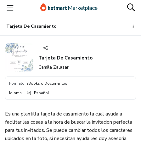
Ir
Ir
Ir
al
a
al
contenido
la
pie
principal
página
de
Tarjeta De Casamiento
de
página
pago
Tarjeta De Casamiento
Camila Zalazar
Formato
:
eBooks o Documentos
Idioma
:
Español
Es una plantilla tarjeta de casamiento la cual ayuda a
facilitar las cosas a la hora de buscar la invitacion perfecta
para tus invitados. Se puede cambiar todos los caracteres
ubicados en la foto, si necesitan ayuda les doy asesoria