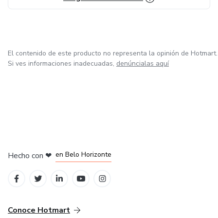
El contenido de este producto no representa la opinión de Hotmart.
Si ves informaciones inadecuadas,
denúncialas aquí
en Ciudad de México
en Bogotá
en Amsterdam
en Madrid
en Belo Horizonte
Hecho con
❤
Conoce Hotmart