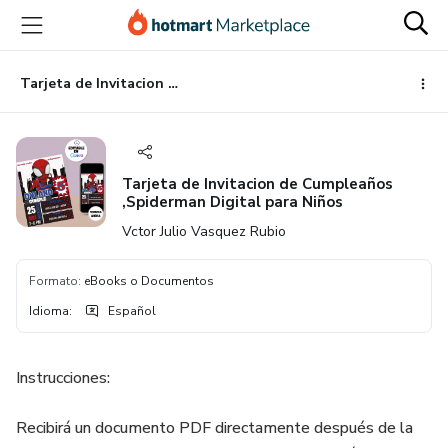
Ir
Ir
Ir
al
a
al
contenido
la
pie
principal
página
de
Tarjeta de Invitacion de Cumpleaños ,Spiderman Digital para Niños
de
página
pago
Tarjeta de Invitacion de Cumpleaños
,Spiderman Digital para Niños
Vctor Julio Vasquez Rubio
Formato
:
eBooks o Documentos
Idioma
:
Español
Instrucciones:
Recibirá un documento PDF directamente después de la