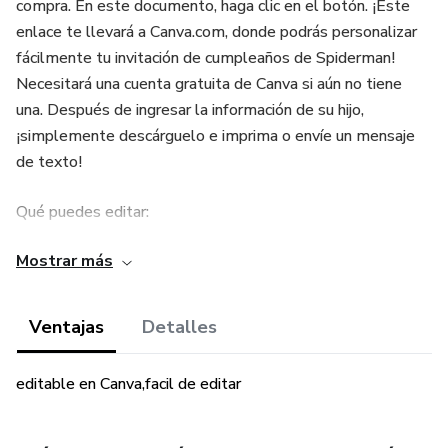
compra. En este documento, haga clic en el botón. ¡Este
enlace te llevará a Canva.com, donde podrás personalizar
fácilmente tu invitación de cumpleaños de Spiderman!
Necesitará una cuenta gratuita de Canva si aún no tiene
una. Después de ingresar la información de su hijo,
¡simplemente descárguelo e imprima o envíe un mensaje
de texto!
Qué puedes editar:
Mostrar más
Texto, color de texto, estilo de fuente, etc...
TENGA EN CUENTA!!!
Ventajas
Detalles
Este artículo es un ARCHIVO DIGITAL, no se enviará
editable en Canva,facil de editar
ningún artículo físico.
QUÉ ESTÁ INCLUIDO