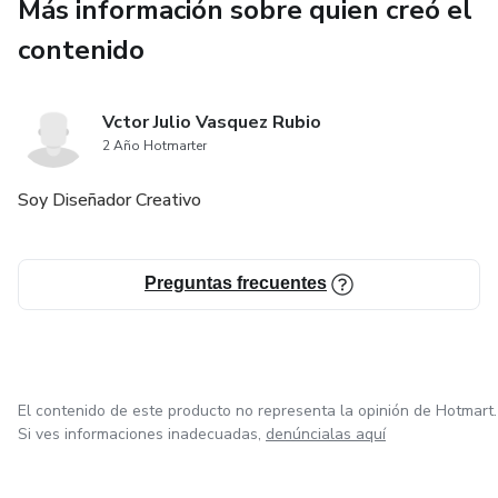
Más información sobre quien creó el
• Invitación de cumpleaños, tamaño 5"x7"
contenido
• Descargar en formato PDF o JPEG para imprimir
Vctor Julio Vasquez Rubio
2 Año Hotmarter
QUE SE PUEDE EDITAR
Soy Diseñador Creativo
- Todo el texto se puede editar en cuanto a redacción,
fuente, color, tamaño y ubicación.
Preguntas frecuentes
TÉRMINOS Y CONDICIONES DE USO
Tenga en cuenta que al comprar nuestro producto, acepta
los siguientes términos de uso.
El contenido de este producto no representa la opinión de Hotmart.
• Todos los diseños son SOLO PARA USO PERSONAL y
Si ves informaciones inadecuadas,
denúncialas aquí
no pueden usarse para ningún uso comercial/reventa,
distribuirse o compartirse. Puede imprimir los diseños para