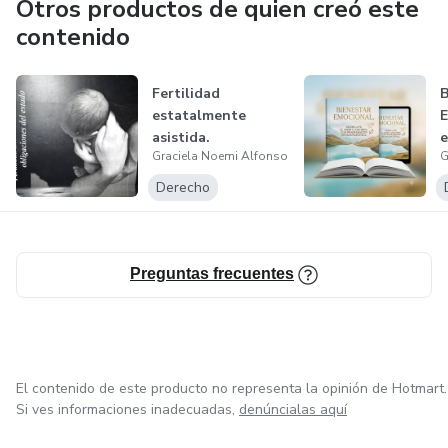
Otros productos de quien creó este
contenido
Fertilidad
B
estatalmente
E
asistida.
e
Graciela Noemi Alfonso
G
Obligaciones del
c
Estado
Derecho
Preguntas frecuentes
El contenido de este producto no representa la opinión de Hotmart.
Si ves informaciones inadecuadas,
denúncialas aquí