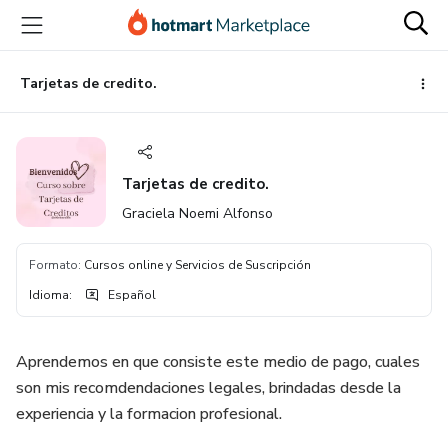
Ir
Ir
Ir
al
a
al
contenido
la
pie
principal
página
de
Tarjetas de credito.
de
página
pago
Tarjetas de credito.
Graciela Noemi Alfonso
Formato
:
Cursos online y Servicios de Suscripción
Idioma
:
Español
Aprendemos en que consiste este medio de pago, cuales
son mis recomdendaciones legales, brindadas desde la
experiencia y la formacion profesional.