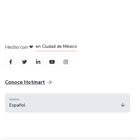
en Bogotá
en Amsterdam
en Madrid
en Ciudad de México
Hecho con
❤
en Belo Horizonte
Conoce Hotmart
Idioma
Español