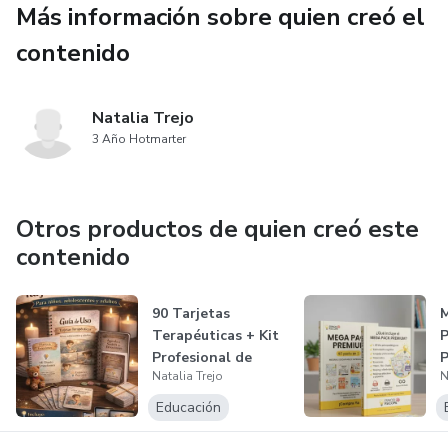
Más información sobre quien creó el
Incorporación progresiva del color (rojo) y mayor
contenido
complejidad visual.
✔ Tarjetas Nivel 3 (6 a 12 meses)
Natalia Trejo
3 Año Hotmarter
Estimulación con formas, objetos simples y mayor
interacción visual.
Otros productos de quien creó este
✔ Guía profesional en PDF
contenido
Cómo usar las tarjetas
90 Tarjetas
Terapéuticas + Kit
Frecuencia recomendada
Profesional de
Natalia Trejo
N
Intervención E...
Beneficios en el desarrollo
Educación
Consejos prácticos para padres