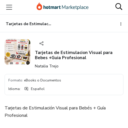
Ir
Ir
Ir
al
a
al
contenido
la
pie
principal
página
de
Tarjetas de Estimulacion Visual para Bebes +Guia Profesional
de
página
pago
Tarjetas de Estimulacion Visual para
Bebes +Guia Profesional
Natalia Trejo
Formato
:
eBooks o Documentos
Idioma
:
Español
Tarjetas de Estimulación Visual para Bebés + Guía
Profesional