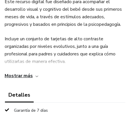
Este recurso digital fue diseñado para acompañar el
desarrollo visual y cognitivo del bebé desde sus primeros
meses de vida, a través de estímulos adecuados,
progresivos y basados en principios de la psicopedagogía.
Incluye un conjunto de tarjetas de alto contraste
organizadas por niveles evolutivos, junto a una guía
profesional para padres y cuidadores que explica cómo
utilizarlas de manera efectiva.
Mostrar más
👶 ¿Qué incluye?
✔ Tarjetas Nivel 1 (0 a 3 meses)
Detalles
Estimulación visual con imágenes en blanco y negro de alto
Garantía de 7 días
contraste.
✔ Tarjetas Nivel 2 (3 a 6 meses)