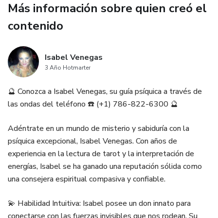
Más información sobre quien creó el
medida que exploramos juntos las cartas del tarot.
contenido
No sigas preguntándote qué depara el futuro. ¡Nuestro
Tarot Interactivo Gratis te proporciona las respuestas que
Isabel Venegas
necesitas, cuando las necesitas! Marca ahora ☎️ (+1) 786
3 Año Hotmarter
822 6300 y déjanos guiarte hacia un mañana más brillante.
🔮 Conozca a Isabel Venegas, su guía psíquica a través de
La orientación del tarot es para fines de entretenimiento y
las ondas del teléfono ☎️ (+1) 786-822-6300 🔮
orientación personal. Los menores de 18 años deben
contar con el permiso de sus padres o tutores para llamar.
Adéntrate en un mundo de misterio y sabiduría con la
psíquica excepcional, Isabel Venegas. Con años de
Recuerda, tu destino está en tus manos, pero con nuestro
experiencia en la lectura de tarot y la interpretación de
Tarot Interactivo Gratis, nunca estarás solo en tu viaje.
energías, Isabel se ha ganado una reputación sólida como
¡Estamos aquí para guiarte en cada paso del camino! ☪️🔮
una consejera espiritual compasiva y confiable.
💫 Habilidad Intuitiva: Isabel posee un don innato para
conectarse con las fuerzas invisibles que nos rodean. Su