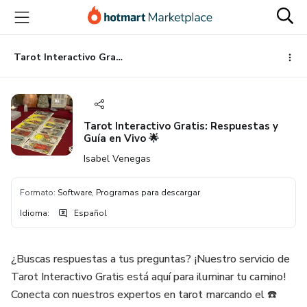
Ir
Ir
Ir
al
a
al
contenido
la
pie
principal
página
de
Tarot Interactivo Gratis: Respuestas y Guía en Vivo 🌟
de
página
pago
Tarot Interactivo Gratis: Respuestas y
Guía en Vivo 🌟
Isabel Venegas
Formato
:
Software, Programas para descargar
Idioma
:
Español
¿Buscas respuestas a tus preguntas? ¡Nuestro servicio de
Tarot Interactivo Gratis está aquí para iluminar tu camino!
Conecta con nuestros expertos en tarot marcando el ☎️