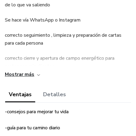
de lo que va saliendo
Se hace vía WhatsApp o Instagram
correcto seguimiento , limpieza y preparación de cartas
para cada persona
correcto cierre y apertura de campo energético para
proteger a mis clientes
Mostrar más
instagram de trabajo @info.espiritual
Ventajas
Detalles
instagram personal @abby.morena
-consejos para mejorar tu vida
-guía para tu camino diario