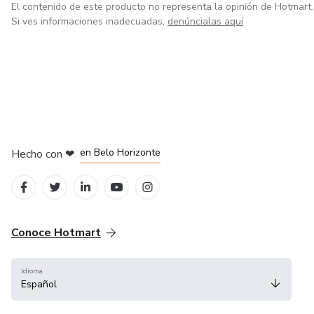
El contenido de este producto no representa la opinión de Hotmart.
Si ves informaciones inadecuadas,
denúncialas aquí
en Ciudad de México
en Bogotá
en Amsterdam
en Madrid
en Belo Horizonte
Hecho con
❤
Conoce Hotmart
Idioma
Español