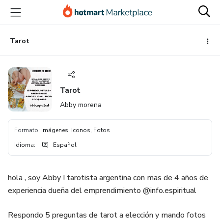
Ir
Ir
Ir
al
a
al
contenido
la
pie
principal
página
de
Tarot
de
página
pago
Tarot
Abby morena
Formato
:
Imágenes, Iconos, Fotos
Idioma
:
Español
hola , soy Abby ! tarotista argentina con mas de 4 años de
experiencia dueña del emprendimiento @info.espiritual
Respondo 5 preguntas de tarot a elección y mando fotos