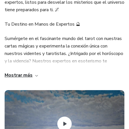
expertos, listos para desvelar los misterios que el universo
tiene preparados para ti. 🌌
Tu Destino en Manos de Expertos 🔮
Sumérgete en el fascinante mundo del tarot con nuestras
cartas mágicas y experimenta la conexión única con
nuestros videntes y tarotistas. ¿Intrigado por el horóscopo
y la videncia? Nuestros expertos en esoterismo te
acompañarán en cada paso de tu viaje, proporcionándote
Mostrar más
orientación y respuestas precisas.
Tarot Visa: Accesible y Convincente 🌈
Llama ahora al ☎️ +34 932 995 463 y descubre la magia
de nuestro servicio Tarot 806: 806 556 292. Con atención
las 24 horas, todos los días, nuestros talentosos
tarotistas estarán encantados de iluminar tu camino. ¡No