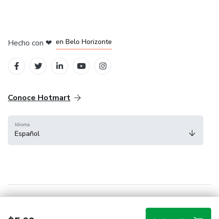
en Ciudad de México
en Bogotá
en Amsterdam
en Madrid
en Belo Horizonte
Hecho con
❤
Conoce Hotmart
Idioma
Español
FAQ
Términos
Privacidad
Cookies