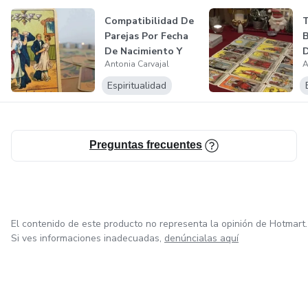
Compatibilidad De
T
Parejas Por Fecha
B
De Nacimiento Y
D
Antonia Carvajal
A
Nombre G...
V
Espiritualidad
Preguntas frecuentes
El contenido de este producto no representa la opinión de Hotmart.
Si ves informaciones inadecuadas,
denúncialas aquí