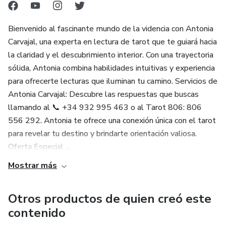
México: 📞 +52 55 41 69 51 53
Bienvenido al fascinante mundo de la videncia con Antonia
¿Listo para descubrir lo que el destino tiene preparado
Carvajal, una experta en lectura de tarot que te guiará hacia
para ti? ¡Llama ahora y da el primer paso hacia un futuro
la claridad y el descubrimiento interior. Con una trayectoria
más claro y prometedor! 🌟✨
sólida, Antonia combina habilidades intuitivas y experiencia
para ofrecerte lecturas que iluminan tu camino. Servicios de
Antonia Carvajal: Descubre las respuestas que buscas
llamando al 📞 +34 932 995 463 o al Tarot 806: 806
556 292. Antonia te ofrece una conexión única con el tarot
para revelar tu destino y brindarte orientación valiosa.
Oferta Especial ...
Mostrar más
Otros productos de quien creó este
contenido