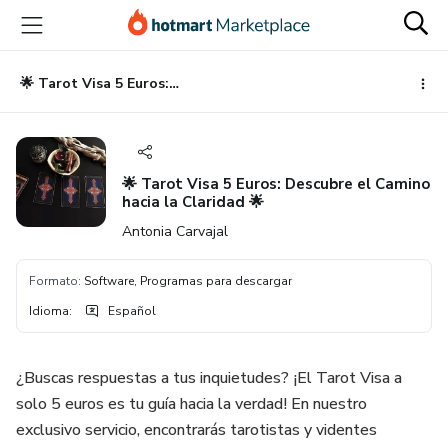
Ir
Ir
Ir
al
a
al
contenido
la
pie
principal
página
de
🌟 Tarot Visa 5 Euros: Descubre el Camino hacia la Claridad 🌟
de
página
pago
🌟 Tarot Visa 5 Euros: Descubre el Camino
hacia la Claridad 🌟
Antonia Carvajal
Formato
:
Software, Programas para descargar
Idioma
:
Español
¿Buscas respuestas a tus inquietudes? ¡El Tarot Visa a
solo 5 euros es tu guía hacia la verdad! En nuestro
exclusivo servicio, encontrarás tarotistas y videntes