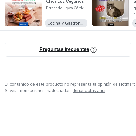
Chorizos Veganos
e
q
Fernando Leyva Cárdenas
Cocina y Gastronomía
Preguntas frecuentes
El contenido de este producto no representa la opinión de Hotmart.
Si ves informaciones inadecuadas,
denúncialas aquí