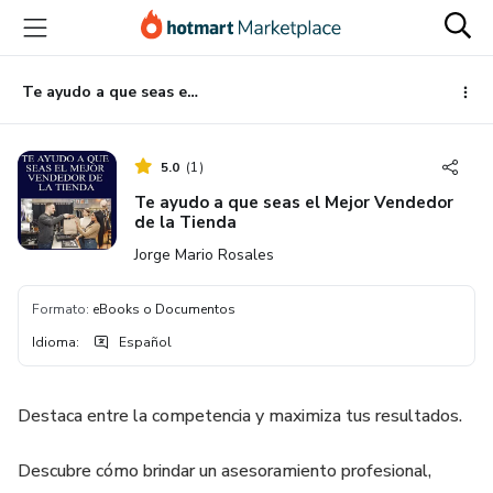
Ir
Ir
Ir
al
a
al
contenido
la
pie
principal
página
de
Te ayudo a que seas el Mejor Vendedor de la Tienda
de
página
pago
5.0
(
1
)
Te ayudo a que seas el Mejor Vendedor
de la Tienda
Jorge Mario Rosales
Formato
:
eBooks o Documentos
Idioma
:
Español
Destaca entre la competencia y maximiza tus resultados.
Descubre cómo brindar un asesoramiento profesional,