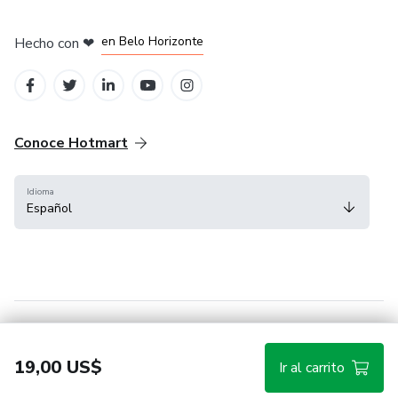
en Ciudad de México
en Bogotá
en Amsterdam
en Madrid
en Belo Horizonte
Hecho con
❤
Conoce Hotmart
Idioma
Español
FAQ
Términos
Privacidad
Cookies
19,00 US$
Ir al carrito
Hotmart — 2011-2026 © Todos los derechos reservados.