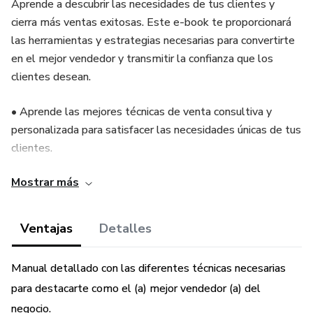
Aprende a descubrir las necesidades de tus clientes y
cierra más ventas exitosas. Este e-book te proporcionará
las herramientas y estrategias necesarias para convertirte
en el mejor vendedor y transmitir la confianza que los
clientes desean.
• Aprende las mejores técnicas de venta consultiva y
personalizada para satisfacer las necesidades únicas de tus
clientes.
Mostrar más
• Descubre cómo utilizar la persuasión y la empatía para
establecer conexiones más sólidas con tus clientes y
aumentar tu tasa de conversión.
Ventajas
Detalles
• Conoce los secretos para destacarte entre la
Manual detallado con las diferentes técnicas necesarias
competencia y crear una experiencia de compra excepcional
para destacarte como el (a) mejor vendedor (a) del
que fomente la fidelidad de tus clientes.
negocio.