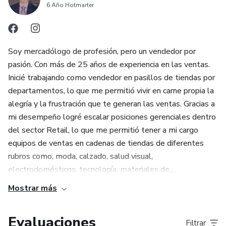
lealtad a largo plazo.
Lograrás aprender y dominar técnicas que te permitan
6 Año Hotmarter
atraer clientes con una personalidad atractiva.
• Maximiza tus ingresos y haz crecer tu carrera en ventas
minoristas.
Conocerás las mejores prácticas para obtener información
Soy mercadólogo de profesión, pero un vendedor por
del cliente y detectar sus necesidades.
pasión. Con más de 25 años de experiencia en las ventas.
Inicié trabajando como vendedor en pasillos de tiendas por
Aprenderás cómo realizar demostraciones profesionales
departamentos, lo que me permitió vivir en carne propia la
de la mercadería a los clientes según su necesidad,
alegría y la frustración que te generan las ventas. Gracias a
mi desempeño logré escalar posiciones gerenciales dentro
Desarrollarás habilidades para vender productos que no
del sector Retail, lo que me permitió tener a mi cargo
estén en promoción u oferta.
equipos de ventas en cadenas de tiendas de diferentes
rubros como, moda, calzado, salud visual,
electrodomésticos, tecnología, materiales de...
Descubrirás las técnicas adecuadas para rebatir las
objeciones que te presenten los clientes.
Mostrar más
Conocerás los métodos para cerrar de manera efectiva la
Evaluaciones
Filtrar