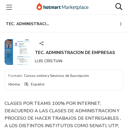
Ir
Ir
Ir
al
a
al
contenido
la
pie
principal
página
de
TEC. ADMINISTRACION DE EMPRESAS
de
página
pago
TEC. ADMINISTRACION DE EMPRESAS
LUIS CRISTIAN
Formato
:
Cursos online y Servicios de Suscripción
Idioma
:
Español
CLASES POR TEAMS 100% POR INTERNET,
DEACUERDO A LAS CLASES DE ADMINISTRACION Y
PROCESO DE HACER TRABAJOS DE ENTREGABLES ,
A LOS DISTINTOS INSTITUTOS COMO SENATI, UTP,