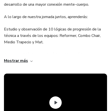
desarrollo de una mayor conexión mente-cuerpo.
A lo largo de nuestra jornada juntos, aprenderás:
Estudio y observación de 10 lógicas de progresión de la
técnica a través de los equipos: Reformer, Combo Chair,
Medio Trapecio y Mat.
Aspectos didácticos, pedagógicos, biomecánicos y
Mostrar más
funcionales para programar la enseñanza de las técnicas de
Pilates.
Identificación de elementos facilitadores para adecuar la
práctica a las posibilidades de los alumnos.
Repertorio de movimientos técnicos y sus variaciones a
partir de análisis de cadenas musculares y las herramientas