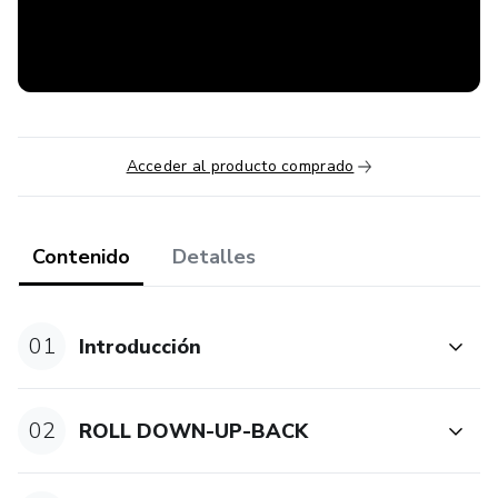
claves para mejorar la propiocepción y la coordinación.
Este curso está diseñado para proporcionarte herramientas
prácticas y conocimientos profundos que enriquecerán tu
experiencia.
Acceder al producto comprado
Contenido
Detalles
01
Introducción
02
ROLL DOWN-UP-BACK