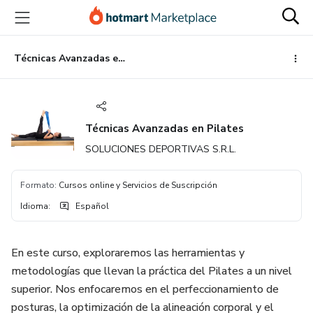
Ir
Ir
Ir
al
a
al
contenido
la
pie
principal
página
de
Técnicas Avanzadas en Pilates
de
página
pago
Técnicas Avanzadas en Pilates
SOLUCIONES DEPORTIVAS S.R.L.
Formato
:
Cursos online y Servicios de Suscripción
Idioma
:
Español
En este curso, exploraremos las herramientas y
metodologías que llevan la práctica del Pilates a un nivel
superior. Nos enfocaremos en el perfeccionamiento de
posturas, la optimización de la alineación corporal y el