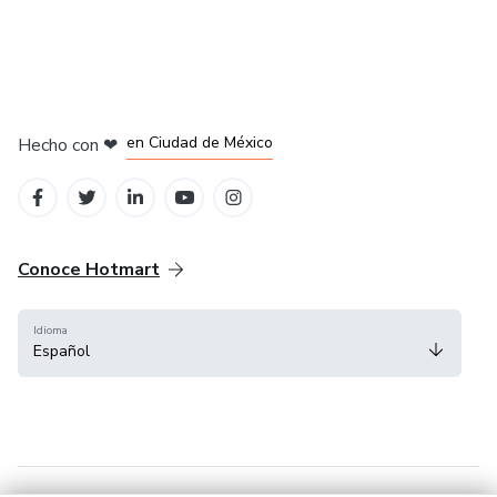
en Bogotá
en Amsterdam
en Madrid
en Ciudad de México
Hecho con
❤
en Belo Horizonte
Conoce Hotmart
Idioma
Español