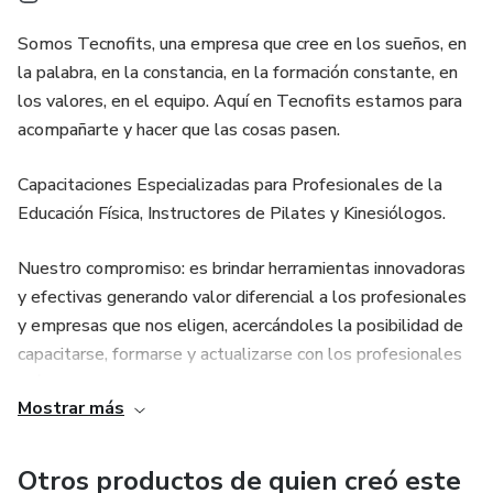
Somos Tecnofits, una empresa que cree en los sueños, en
la palabra, en la constancia, en la formación constante, en
los valores, en el equipo. Aquí en Tecnofits estamos para
acompañarte y hacer que las cosas pasen.
Capacitaciones Especializadas para Profesionales de la
Educación Física, Instructores de Pilates y Kinesiólogos.
Nuestro compromiso: es brindar herramientas innovadoras
y efectivas generando valor diferencial a los profesionales
y empresas que nos eligen, acercándoles la posibilidad de
capacitarse, formarse y actualizarse con los profesionales
más reconocidos del sector a nivel nacional e internacional.
Mostrar más
Nuestra misión: entendemos que el profesional de la salud
tiene un impacto en la sociedad, apoyamos y trabajamos
Otros productos de quien creó este