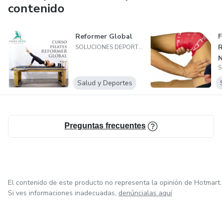
en la profesionalización de los agentes de salud.
contenido
Reformer Global
F
R
SOLUCIONES DEPORTIVAS S.R.L.
N
Salud y Deportes
Preguntas frecuentes
El contenido de este producto no representa la opinión de Hotmart.
Si ves informaciones inadecuadas,
denúncialas aquí