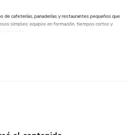
os de cafeterías, panaderías y restaurantes pequeños que
esos simples: equipos en formación, tiempos cortos y
d constante.
ficar mejor el precio).
cambie el turno (siempre el plato debe salir igual).
er mejor en redes y delivery, sin inventar el producto.
io, punto focal, espacio negativo y “lectura en 2 segundos”,