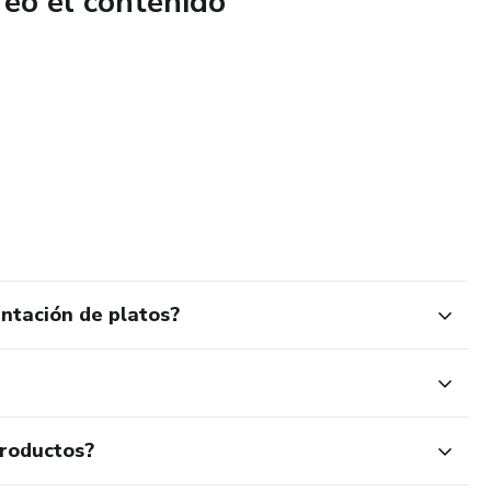
reó el contenido
(simétrico, asimétrico, rítmico, central, escala, lineal,
 tercios).
impias, garnish con propósito, emplatado rápido, vitrina,
a digital.
l de emplatado.
, elige 2 técnicas base y aplica el sistema de consistencia
ntación de platos?
Prohibida la reproducción total o parcial y su distribución sin
.
productos?