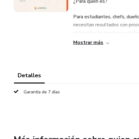
¿Para quién es?
Para estudiantes, chefs, dueñ
necesitan resultados con proc
obligación de mantener calida
Mostrar más
¿Qué vas a lograr?
Subir tu valor percibido (y justi
Detalles
Montajes consistentes aunque 
Garantía de 7 días
Platos “fotogénicos” para vend
¿Qué incluye?
Parte I: fundamentos (equilibr
color, textura, altura).