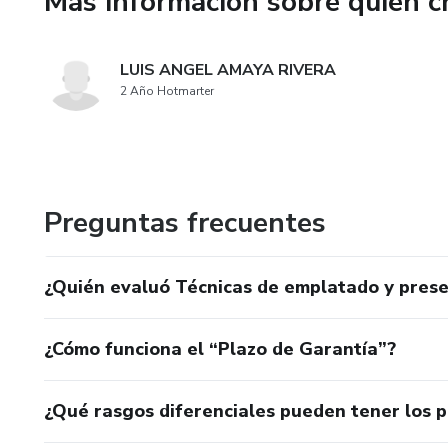
Más información sobre quien c
Parte II: biblioteca de técnicas 
transversal, triangular, circular,
LUIS ANGEL AMAYA RIVERA
2 Año Hotmarter
Parte III: mundo real: salsas l
delivery y foto/video para vent
Anexos: Checklist profesiona
Preguntas frecuentes
Ruta sugerida: lee fundamentos
con fichas y checklist.
¿Quién evaluó Técnicas de emplatado y prese
Uso personal e intransferible. 
autorización expresa del autor
¿Cómo funciona el “Plazo de Garantía”?
¿Qué rasgos diferenciales pueden tener los 