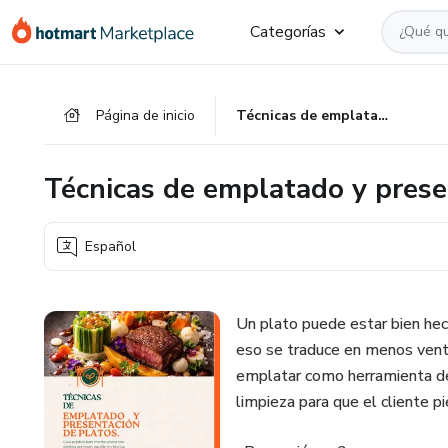
Ir
Ir
Ir
Categorías
al
a
al
contenido
la
pie
principal
página
de
Página de inicio
Técnicas de emplatado y presentación de platos
de
página
pago
Técnicas de emplatado y prese
Español
Un plato puede estar bien he
eso se traduce en menos vent
emplatar como herramienta de n
limpieza para que el cliente p