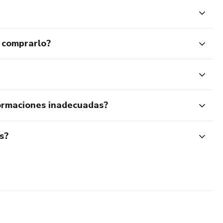
 comprarlo?
ormaciones inadecuadas?
s?