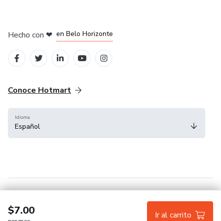
en Ciudad de México
en Bogotá
en Amsterdam
en Madrid
en Belo Horizonte
Hecho con
❤
Conoce Hotmart
Idioma
Español
FAQ
Términos
Privacidad
Cookies
$7.00
Ir al carrito