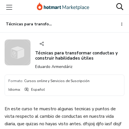
Ir
Ir
Ir
al
a
al
contenido
la
pie
principal
página
de
Técnicas para transformar conductas y construir habilidades útiles
de
página
pago
Técnicas para transformar conductas y
construir habilidades útiles
Eduardo Armendáriz
Formato
:
Cursos online y Servicios de Suscripción
Idioma
:
Español
En este curso te muestro algunas tecnicas y puntos de
vista respecto al cambio de conductas en nuestra vida
diaria, que quizas no hayas visto antes. dfsjoij djfo iasf disjf