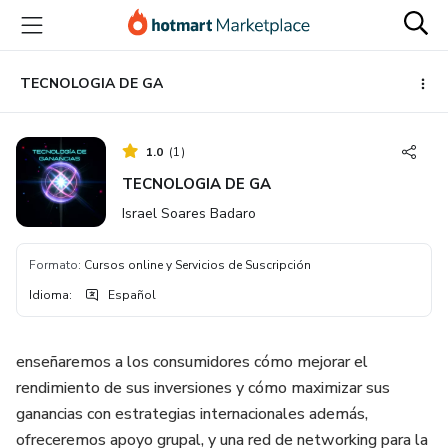
Ir
Ir
Ir
al
a
al
contenido
la
pie
principal
página
de
TECNOLOGIA DE GA
de
página
pago
1.0
(
1
)
TECNOLOGIA DE GA
Israel Soares Badaro
Formato
:
Cursos online y Servicios de Suscripción
Idioma
:
Español
enseñaremos a los consumidores cómo mejorar el
rendimiento de sus inversiones y cómo maximizar sus
ganancias con estrategias internacionales además,
ofreceremos apoyo grupal, y una red de networking para la