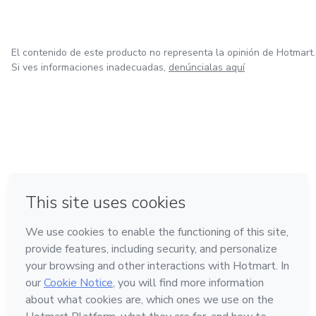
El contenido de este producto no representa la opinión de Hotmart.
Si ves informaciones inadecuadas,
denúncialas aquí
en Ciudad de México
en Bogotá
en Amsterdam
en Madrid
en Belo Horizonte
Hecho con
❤
Conoce Hotmart