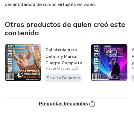
desarrolladora de cursos virtuales en video.
Otros productos de quien creó este
contenido
Calistenia para
Definir y Marcar
P
Cuerpo Completo
y
MasterClasses.La®
M
C
Salud y Deportes
Preguntas frecuentes