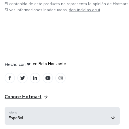
El contenido de este producto no representa la opinión de Hotmart.
Si ves informaciones inadecuadas,
denúncialas aquí
en Ciudad de México
en Bogotá
en Amsterdam
en Madrid
en Belo Horizonte
Hecho con
❤
Conoce Hotmart
Idioma
Español