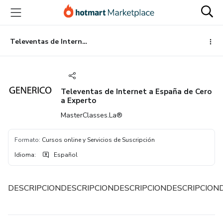
Ir
Ir
Ir
al
a
al
contenido
la
pie
principal
página
de
Televentas de Internet a España de Cero a Experto
de
página
pago
Televentas de Internet a España de Cero
a Experto
MasterClasses.La®
Formato
:
Cursos online y Servicios de Suscripción
Idioma
:
Español
DESCRIPCIONDESCRIPCIONDESCRIPCIONDESCRIPCION