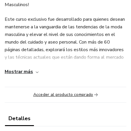
Masculinos!
Este curso exclusivo fue desarrollado para quienes desean
mantenerse a la vanguardia de las tendencias de la moda
masculina y elevar el nivel de sus conocimientos en el
mundo del cuidado y aseo personal. Con más de 60
páginas detalladas, explorará los estilos más innovadores
y las técnicas actuales que están dando forma al mercado
global.
Mostrar más
¿Qué encontrarás en este Curso?
10 Módulos con todo lo que necesitas saber sobre cortes,
Acceder al producto comprado
tendencias y mucho más...
Ya seas un profesional en el campo o alguien que quiera
Detalles
mejorar tu estilo, esta guía es esencial para mantenerte