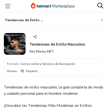
Ir
Ir
Ir
al
a
al
contenido
la
pie
principal
página
de
Tendencias de Estilo Masculino
de
página
pago
Tendencias de Estilo Masculino
Sky Money MKT
Formato
:
Cursos online y Servicios de Suscripción
Idioma
:
Español
Tendencias de estilo masculino, la guía completa de moda
y cuidado personal para el hombre moderno
¡Descubre las Tendencias Más Modernas en Estilos