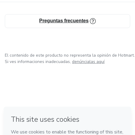
Preguntas frecuentes
El contenido de este producto no representa la opinión de Hotmart.
Si ves informaciones inadecuadas,
denúncialas aquí
en Bogotá
en Amsterdam
en Madrid
en Ciudad de México
Hecho con
❤
en Belo Horizonte