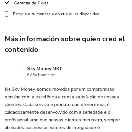
actualizado y preparado para las próximas tendencias.
Garantía de 7 días
¡Transforma tu look e inspírate en lo más moderno!
Estudia a tu manera y en cualquier dispositivo
Más información sobre quien creó el
contenido
Sky Money MKT
6 Año Hotmarter
Na Sky Money, somos movidos por um compromisso
genuíno com a excelência e com a satisfação de nossos
clientes. Cada serviço e produto que oferecemos é
cuidadosamente desenvolvido com a seriedade e o
profissionalismo que nossos clientes merecem, sempre
alinhados aos nossos valores de integridade e