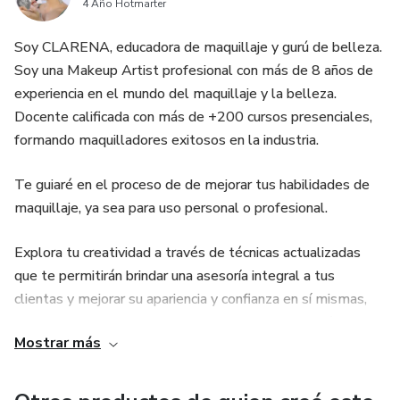
4 Año Hotmarter
Soy CLARENA, educadora de maquillaje y gurú de belleza.
Soy una Makeup Artist profesional con más de 8 años de
experiencia en el mundo del maquillaje y la belleza.
Docente calificada con más de +200 cursos presenciales,
formando maquilladores exitosos en la industria.
Te guiaré en el proceso de de mejorar tus habilidades de
maquillaje, ya sea para uso personal o profesional.
Explora tu creatividad a través de técnicas actualizadas
que te permitirán brindar una asesoría integral a tus
clientas y mejorar su apariencia y confianza en sí mismas,
valorando la capacidad de aprender a hacerlo por sí mismas
Mostrar más
en lugar de depender de otros para maquillarse.