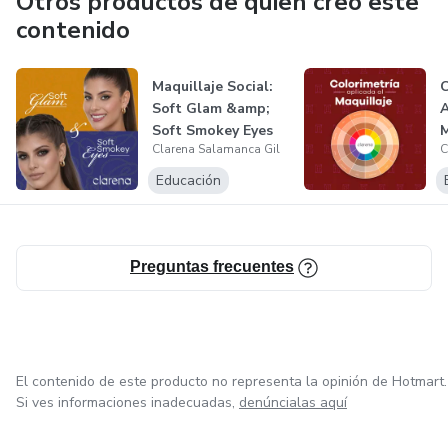
Otros productos de quien creó este
contenido
Maquillaje Social:
C
Soft Glam &amp;
A
Soft Smokey Eyes
M
Clarena Salamanca Gil
C
Educación
Preguntas frecuentes
El contenido de este producto no representa la opinión de Hotmart.
Si ves informaciones inadecuadas,
denúncialas aquí