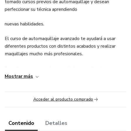
tomado cursos previos de automaquillaje y desean
perfeccionar su técnica aprendiendo
nuevas habilidades.
El curso de automaquillaje avanzado te ayudará a usar
diferentes productos con distintos acabados y realizar
maquillajes mucho más profesionales.
En este curso avanzado aprenderás a sacarle el mayor
provecho a tu kit
Mostrar más
de maquillaje y a descubrir looks mucho más arriesgados
permitiéndote salir de tu zona de
Acceder al producto comprado
confort.
Contenido
Detalles
Que esperas para maquillarte como toda una profesional