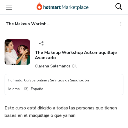
Ir
Ir
Ir
al
a
al
contenido
la
pie
principal
página
de
The Makeup Workshop Automaquillaje Avanzado
de
página
pago
The Makeup Workshop Automaquillaje
Avanzado
Clarena Salamanca Gil
Formato
:
Cursos online y Servicios de Suscripción
Idioma
:
Español
Este curso está dirigido a todas las personas que tienen
bases en el maquillaje o que ya han