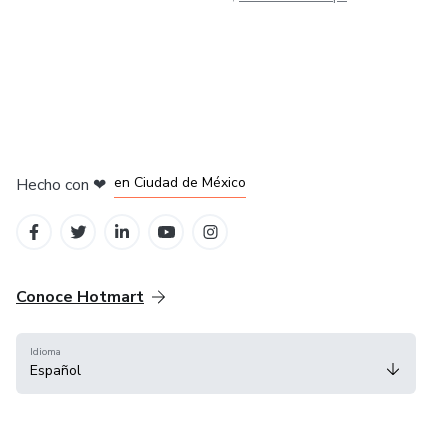
en Bogotá
en Amsterdam
en Madrid
en Ciudad de México
Hecho con
❤
en Belo Horizonte
Conoce Hotmart
Idioma
Español