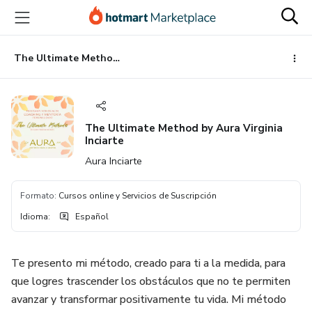
Ir
Ir
Ir
al
a
al
contenido
la
pie
principal
página
de
The Ultimate Method by Aura Virginia Inciarte
de
página
pago
The Ultimate Method by Aura Virginia
Inciarte
Aura Inciarte
Formato
:
Cursos online y Servicios de Suscripción
Idioma
:
Español
Te presento mi método, creado para ti a la medida, para
que logres trascender los obstáculos que no te permiten
avanzar y transformar positivamente tu vida. Mi método