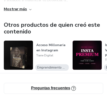
y afiliados a maximizar su potencial d...
Mostrar más
Otros productos de quien creó este
contenido
Acceso Millonaria
I
en Instagram
V
P
Tiane Digital
T
e
Emprendimiento Digital
Preguntas frecuentes