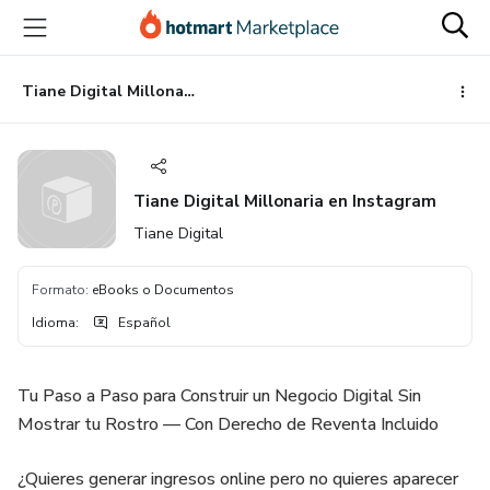
Ir
Ir
Ir
al
a
al
contenido
la
pie
principal
página
de
Tiane Digital Millonaria en Instagram
de
página
pago
Tiane Digital Millonaria en Instagram
Tiane Digital
Formato
:
eBooks o Documentos
Idioma
:
Español
Tu Paso a Paso para Construir un Negocio Digital Sin
Mostrar tu Rostro — Con Derecho de Reventa Incluido
¿Quieres generar ingresos online pero no quieres aparecer