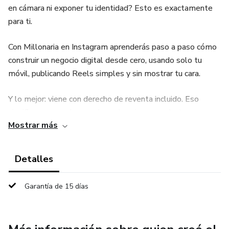
en cámara ni exponer tu identidad? Esto es exactamente
para ti.
Con Millonaria en Instagram aprenderás paso a paso cómo
construir un negocio digital desde cero, usando solo tu
móvil, publicando Reels simples y sin mostrar tu cara.
Y lo mejor: viene con derecho de reventa incluido. Eso
significa que puedes vender este mismo producto y
Mostrar más
quedarte con los beneficios.
✅ Sin aparecer en cámara
Detalles
✅ Sin experiencia previa
Garantía de 15 días
✅ Trabajando desde casa con tu móvil
✅ Con derecho a revender y generar ingresos extra