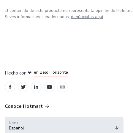
El contenido de este producto no representa la opinión de Hotmart.
Si ves informaciones inadecuadas,
denúncialas aquí
en Ciudad de México
en Bogotá
en Amsterdam
en Madrid
en Belo Horizonte
Hecho con
❤
Conoce Hotmart
Idioma
Español