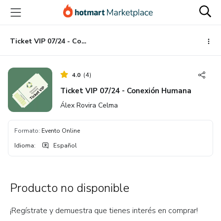
Ir
Ir
Ir
al
a
al
contenido
la
pie
principal
página
de
Ticket VIP 07/24 - Conexión Humana
de
página
pago
4.0
(
4
)
Ticket VIP 07/24 - Conexión Humana
Álex Rovira Celma
Formato
:
Evento Online
Idioma
:
Español
Producto no disponible
¡Regístrate y demuestra que tienes interés en comprar!