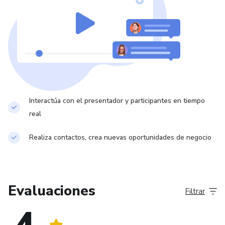
Su primera novela, La última respuesta, un relato de ficción
basado en los descubrimientos y vida secreta de Albert
Einstein y escrito en coautoría con Francesc Miralles, les
hizo merecedores del Premio de Novela Ciudad de
Torrevieja en 2009.
Aborda diferentes registros literarios: tanto el ensayo en
Interactúa con el presentador y participantes en tiempo
obras como "La Brújula Interior", "La Buena Vida", "Alegría",
real
“Amor” o "La Buena Crisis", como el relato en "La Buena
Realiza contactos, crea nuevas oportunidades de negocio
Suerte", "Los Siete Poderes" o "El Laberinto de la
Felicidad" o "Un Corazón lleno de Estrellas", "Cuentos para
quererte mejor", la ficción empresarial en el caso de "El
Beneficio", o la novela como es el caso de "La Última
Evaluaciones
Respuesta" y su secuela, "La luz de Alejandría".
Filtrar