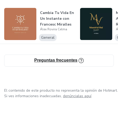
Cambia Tu Vida En
M
Un Instante con
A
Francesc Miralles
R
Álex Rovira Celma
Á
P
General
Preguntas frecuentes
El contenido de este producto no representa la opinión de Hotmart.
Si ves informaciones inadecuadas,
denúncialas aquí