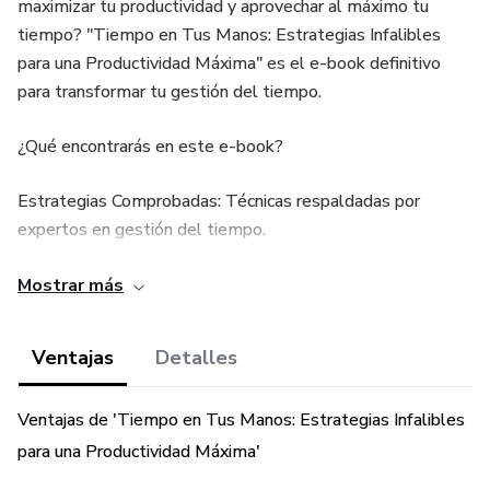
maximizar tu productividad y aprovechar al máximo tu
tiempo? "Tiempo en Tus Manos: Estrategias Infalibles
para una Productividad Máxima" es el e-book definitivo
para transformar tu gestión del tiempo.
¿Qué encontrarás en este e-book?
Estrategias Comprobadas: Técnicas respaldadas por
expertos en gestión del tiempo.
Herramientas Prácticas: Listas de tareas, métodos de
Mostrar más
priorización y más.
Ventajas
Detalles
Ejercicios Interactivos: Supera obstáculos y mejora tu
productividad.
Ventajas de 'Tiempo en Tus Manos: Estrategias Infalibles
Consejos Personalizados: Para freelancers, ejecutivos, y
para una Productividad Máxima'
otros profesionales.