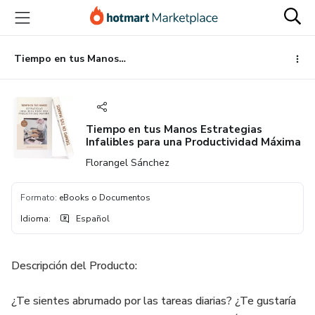
Ir
Ir
Ir
al
a
al
contenido
la
pie
principal
página
de
Tiempo en tus Manos Estrategias Infalibles para una Productividad Máxima
de
página
pago
Tiempo en tus Manos Estrategias
Infalibles para una Productividad Máxima
Florangel Sánchez
Formato
:
eBooks o Documentos
Idioma
:
Español
Descripción del Producto:
¿Te sientes abrumado por las tareas diarias? ¿Te gustaría