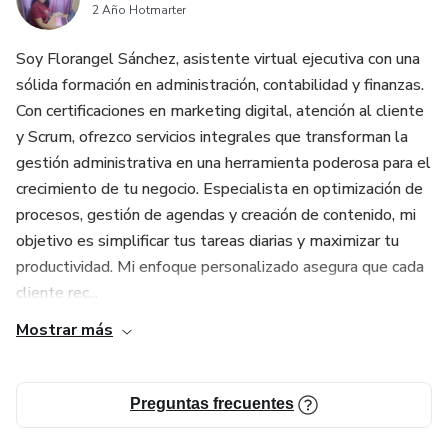
2 Año Hotmarter
Beneficios para los Compradores:
Soy Florangel Sánchez, asistente virtual ejecutiva con una
Aumento de la Productividad: Logra más en menos
sólida formación en administración, contabilidad y finanzas.
tiempo.
Con certificaciones en marketing digital, atención al cliente
y Scrum, ofrezco servicios integrales que transforman la
Mejora del Equilibrio Vida-Trabajo: Disfruta de tus logros
gestión administrativa en una herramienta poderosa para el
sin sacrificar tu vida personal.
crecimiento de tu negocio. Especialista en optimización de
procesos, gestión de agendas y creación de contenido, mi
Crecimiento Profesional: Destácate en tu ámbito
objetivo es simplificar tus tareas diarias y maximizar tu
profesional.
productividad. Mi enfoque personalizado asegura que cada
cliente rec...
Establecimiento de Autoridad: Aumenta tu credibilidad y
atractivo en tu sector.
Mostrar más
Incluye:
Preguntas frecuentes
Acceso a contenido exclusivo y actualizado.