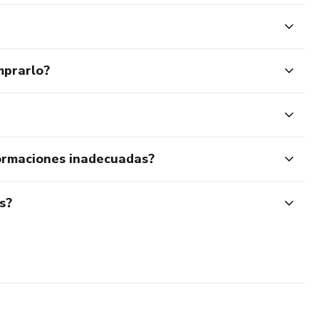
mprarlo?
ormaciones inadecuadas?
s?