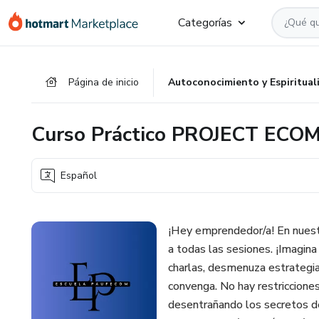
Ir
Ir
Ir
Categorías
al
a
al
contenido
la
pie
principal
página
de
Página de inicio
Autoconocimiento y Espiritual
de
página
pago
Curso Práctico PROJECT ECO
Español
¡Hey emprendedor/a! En nuest
a todas las sesiones. ¡Imagin
charlas, desmenuza estrategia
convenga. No hay restricciones
desentrañando los secretos d