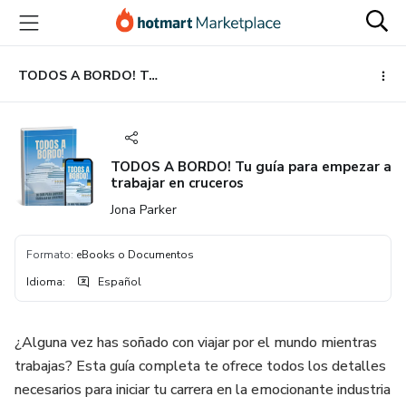
Ir
Ir
Ir
al
a
al
contenido
la
pie
principal
página
de
TODOS A BORDO! Tu guía para empezar a trabajar en cruceros
de
página
pago
TODOS A BORDO! Tu guía para empezar a
trabajar en cruceros
Jona Parker
Formato
:
eBooks o Documentos
Idioma
:
Español
¿Alguna vez has soñado con viajar por el mundo mientras
trabajas? Esta guía completa te ofrece todos los detalles
necesarios para iniciar tu carrera en la emocionante industria