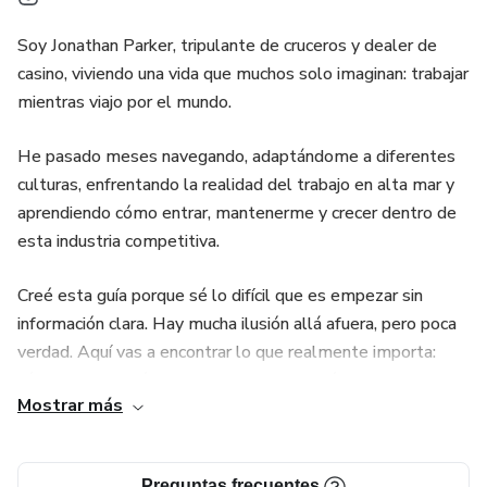
Soy Jonathan Parker, tripulante de cruceros y dealer de
casino, viviendo una vida que muchos solo imaginan: trabajar
mientras viajo por el mundo.
He pasado meses navegando, adaptándome a diferentes
culturas, enfrentando la realidad del trabajo en alta mar y
aprendiendo cómo entrar, mantenerme y crecer dentro de
esta industria competitiva.
Creé esta guía porque sé lo difícil que es empezar sin
información clara. Hay mucha ilusión allá afuera, pero poca
verdad. Aquí vas a encontrar lo que realmente importa:
cómo aplicar, qué buscan las empresas, cómo prepararte y
Mostrar más
qué esperar una vez que estés dentro.
No es teoría. Es experiencia real.
Preguntas frecuentes