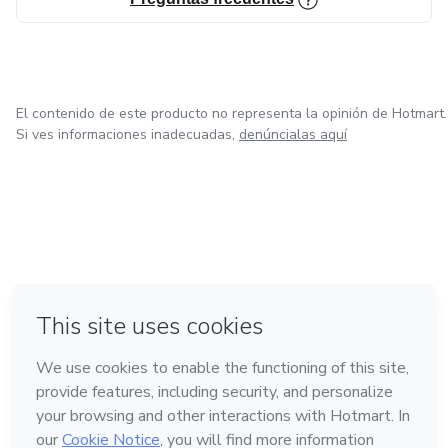
Si estás listo para cambiar tu estilo de vida, viajar, ganar en
dólares y salir de lo común, esta guía es para ti.
El contenido de este producto no representa la opinión de Hotmart.
Si ves informaciones inadecuadas,
denúncialas aquí
en Bogotá
en Amsterdam
en Madrid
en Ciudad de México
Hecho con
❤
en Belo Horizonte
Conoce Hotmart