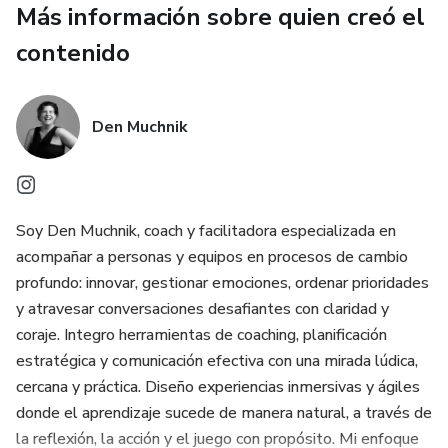
Más información sobre quien creó el
✔️ Actividades para equipos y grupos
contenido
✔️ Herramientas de comunicación y liderazgo
Den Muchnik
✔️ Preguntas que elevan conversaciones
✔️ Recursos listos para imprimir o adaptar
Soy Den Muchnik, coach y facilitadora especializada en
Perfecto para coaches, líderes, docentes, psicólogos,
acompañar a personas y equipos en procesos de cambio
consultores y cualquier persona que acompañe procesos
profundo: innovar, gestionar emociones, ordenar prioridades
humanos.
y atravesar conversaciones desafiantes con claridad y
coraje. Integro herramientas de coaching, planificación
Llevate este toolbox y ampliá tu repertorio profesional
estratégica y comunicación efectiva con una mirada lúdica,
con herramientas claras, efectivas y probadas. Tu próxima
cercana y práctica. Diseño experiencias inmersivas y ágiles
gran sesión empieza acá. 💛📘
donde el aprendizaje sucede de manera natural, a través de
la reflexión, la acción y el juego con propósito. Mi enfoque