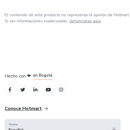
El contenido de este producto no representa la opinión de Hotmart.
Si ves informaciones inadecuadas,
denúncialas aquí
en Amsterdam
en Madrid
en Bogotá
Hecho con
❤
en Belo Horizonte
en Ciudad de México
Conoce Hotmart
Idioma
Español