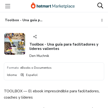
Ir
Ir
Ir
al
a
al
contenido
la
pie
principal
página
de
Toolbox - Una guía para facilitadores y lideres valientes
de
página
pago
Toolbox - Una guía para facilitadores y
lideres valientes
Den Muchnik
Formato
:
eBooks o Documentos
Idioma
:
Español
TOOLBOX — El ebook imprescindible para facilitadores,
coaches y líderes