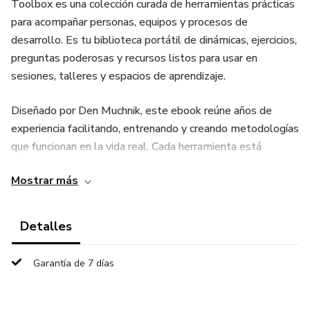
Toolbox es una colección curada de herramientas prácticas
para acompañar personas, equipos y procesos de
desarrollo. Es tu biblioteca portátil de dinámicas, ejercicios,
preguntas poderosas y recursos listos para usar en
sesiones, talleres y espacios de aprendizaje.
Diseñado por Den Muchnik, este ebook reúne años de
experiencia facilitando, entrenando y creando metodologías
que funcionan en la vida real. Cada herramienta está
explicada de manera simple y aplicable, para que puedas
Mostrar más
incorporarla de inmediato y potenciar tu impacto
profesional.
Detalles
En este ebook vas a encontrar:
Garantía de 7 días
✔️ Dinámicas para abrir y cerrar sesiones
✔️ Ejercicios de introspección y exploración