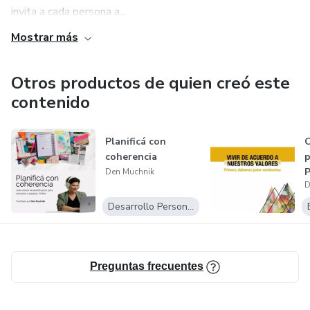
invita a cada persona a...
Mostrar más
Otros productos de quien creó este
contenido
Planificá con
C
coherencia
p
P
Den Muchnik
D
Desarrollo Personal
Preguntas frecuentes