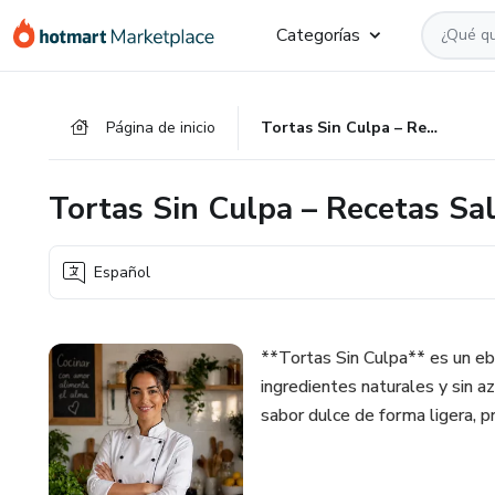
Ir
Ir
Ir
Categorías
al
a
al
contenido
la
pie
principal
página
de
Página de inicio
Tortas Sin Culpa – Recetas Saludables por Nutri Valentina
de
página
pago
Tortas Sin Culpa – Recetas Sa
Español
**Tortas Sin Culpa** es un eb
ingredientes naturales y sin a
sabor dulce de forma ligera, prá