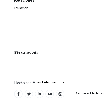
Relaciones
Relación
Sin categoría
en Ciudad de México
en Bogotá
en Amsterdam
en Madrid
en Belo Horizonte
Hecho con
❤
Conoce Hotmart