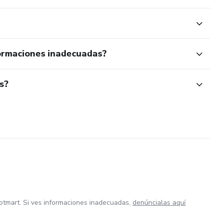
ormaciones inadecuadas?
s?
otmart. Si ves informaciones inadecuadas,
denúncialas aquí