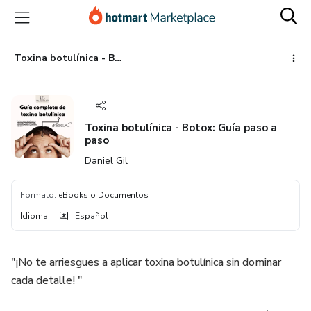
Ir
Ir
Ir
al
a
al
contenido
la
pie
principal
página
de
Toxina botulínica - Botox: Guía paso a paso
de
página
pago
Toxina botulínica - Botox: Guía paso a
paso
Daniel Gil
Formato
:
eBooks o Documentos
Idioma
:
Español
"¡No te arriesgues a aplicar toxina botulínica sin dominar
cada detalle! "