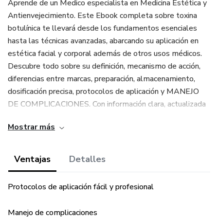
Aprende de un Medico especialista en Medicina Estética y
Antienvejecimiento. Este Ebook completa sobre toxina
botulínica te llevará desde los fundamentos esenciales
hasta las técnicas avanzadas, abarcando su aplicación en
estética facial y corporal además de otros usos médicos.
Descubre todo sobre su definición, mecanismo de acción,
diferencias entre marcas, preparación, almacenamiento,
dosificación precisa, protocolos de aplicación y MANEJO
DE COMPLICACIONES. Con información clara, actualizada
y basada en la práctica real, esta obra es tu recurso
Mostrar más
definitivo para convertirte en un verdadero especialista."
Ventajas
Detalles
Protocolos de aplicación fácil y profesional
Manejo de complicaciones