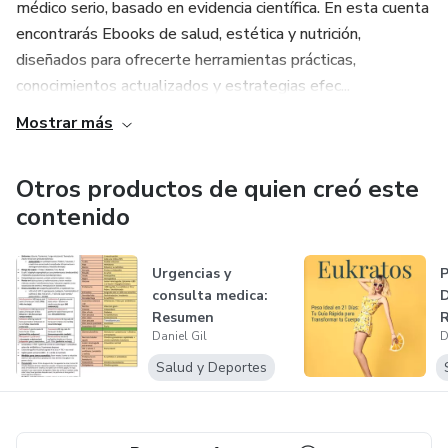
médico serio, basado en evidencia científica. En esta cuenta
encontrarás Ebooks de salud, estética y nutrición,
diseñados para ofrecerte herramientas prácticas,
conocimientos actualizados y estrategias efec...
Mostrar más
Otros productos de quien creó este
contenido
Urgencias y
P
consulta medica:
D
Resumen
R
Daniel Gil
D
protocolos en E-
T
book
C
Salud y Deportes