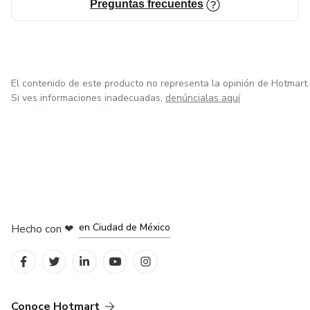
Preguntas frecuentes
El contenido de este producto no representa la opinión de Hotmart.
Si ves informaciones inadecuadas,
denúncialas aquí
en Bogotá
en Amsterdam
en Madrid
en Ciudad de México
Hecho con
❤
en Belo Horizonte
Conoce Hotmart