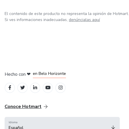
El contenido de este producto no representa la opinión de Hotmart.
Si ves informaciones inadecuadas,
denúncialas aquí
en Ciudad de México
en Bogotá
en Amsterdam
en Madrid
en Belo Horizonte
Hecho con
❤
Conoce Hotmart
Idioma
Español