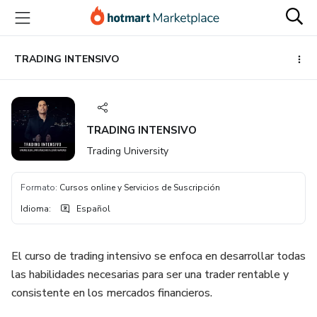
Ir
Ir
Ir
al
a
al
contenido
la
pie
principal
página
de
TRADING INTENSIVO
de
página
pago
TRADING INTENSIVO
Trading University
Formato
:
Cursos online y Servicios de Suscripción
Idioma
:
Español
El curso de trading intensivo se enfoca en desarrollar todas
las habilidades necesarias para ser una trader rentable y
consistente en los mercados financieros.