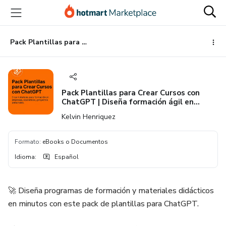
Ir
Ir
Ir
al
a
al
contenido
la
pie
principal
página
de
Pack Plantillas para Crear Cursos con ChatGPT | Diseña formación ágil en empresas, academias y proyectos personales
de
página
pago
Pack Plantillas para Crear Cursos con
ChatGPT | Diseña formación ágil en
empresas, academias y proyectos
Kelvin Henriquez
personales
Formato
:
eBooks o Documentos
Idioma
:
Español
🚀 Diseña programas de formación y materiales didácticos
en minutos con este pack de plantillas para ChatGPT.