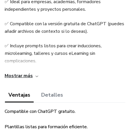
✅ Ideal para empresas, academias, formadores
independientes y proyectos personales.
✅ Compatible con la versión gratuita de ChatGPT (puedes
añadir archivos de contexto si lo deseas).
✅ Incluye prompts listos para crear inducciones,
microlearning, talleres y cursos eLearning sin
complicaciones.
✅ Plantillas prácticas para copiar, pegar y personalizar
Mostrar más
fácilmente.
Ventajas
Detalles
¡Convierte tu idea en un curso estructurado de forma rápida
y profesional!
Compatible con ChatGPT gratuito.
Plantillas listas para formación eficiente.