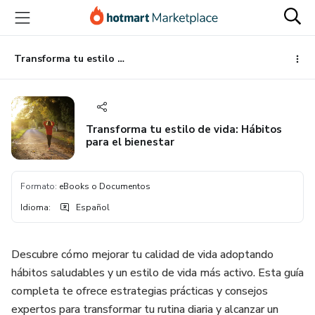
Ir
Ir
Ir
al
a
al
contenido
la
pie
principal
página
de
Transforma tu estilo de vida: Hábitos para el bienestar
de
página
pago
Transforma tu estilo de vida: Hábitos
para el bienestar
Formato
:
eBooks o Documentos
Idioma
:
Español
Descubre cómo mejorar tu calidad de vida adoptando
hábitos saludables y un estilo de vida más activo. Esta guía
completa te ofrece estrategias prácticas y consejos
expertos para transformar tu rutina diaria y alcanzar un