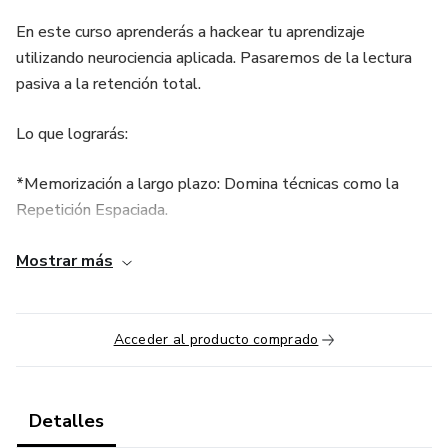
En este curso aprenderás a hackear tu aprendizaje
utilizando neurociencia aplicada. Pasaremos de la lectura
pasiva a la retención total.
Lo que lograrás:
*Memorización a largo plazo: Domina técnicas como la
Repetición Espaciada.
*Comprensión profunda: Aprende a sintetizar con Mapas
Mostrar más
Mentales y el Método Feynman.
*Gestión del tiempo: Elimina la procrastinación y duplica tu
Acceder al producto comprado
productividad.
Para quién es: Estudiantes que quieren aprobar con nota sin
Detalles
sacrificar su vida social.