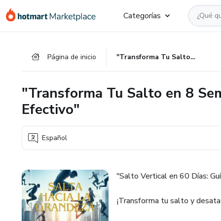
Ir
Ir
Ir
Categorías
al
a
al
contenido
la
pie
principal
página
de
Página de inicio
"Transforma Tu Salto en 8 Semanas: Entrenamiento Rápido y Efectivo"
de
página
pago
"Transforma Tu Salto en 8 Se
Efectivo"
Español
"Salto Vertical en 60 Días: G
¡Transforma tu salto y desata