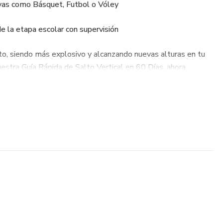
ivas como Básquet, Futbol o Vóley
e la etapa escolar con supervisión
o, siendo más explosivo y alcanzando nuevas alturas en tu
estra Guía Rápida de Salto Vertical en 60 Días, ahora
ño. Diseñada por expertos en acondicionamiento físico, esta
ensivo y efectivo que te permitirá aumentar tu salto vertical
?
 resultados rápidos: Ejercicios específicos que combinan
d para maximizar tu salto.
uir: Instrucciones claras y detalladas para cada día,
.