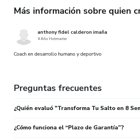
Consejos de nutrición y recup
Más información sobre quien c
simples de alimentación y de
🚀¡Oferta Especial: 75% de D
anthony fidel calderon imaña
4 Año Hotmarter
Aprovecha este precio increíb
descuento del 75%, obtendrás
Coach en desarrollo humano y deportivo
del precio. ¡No dejes pasar es
que nunca!
Obtén resultados visibles en t
Preguntas frecuentes
¿Quién evaluó "Transforma Tu Salto en 8 Sem
¿Cómo funciona el “Plazo de Garantía”?