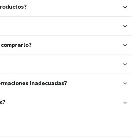
productos?
 comprarlo?
ormaciones inadecuadas?
s?