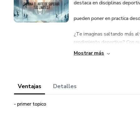
destaca en disciplinas deport
pueden poner en practica desd
¿Te imaginas saltando más alt
rendimiento deportivo? Con nu
puedes hacer realidad ese sue
Mostrar más
guía te ofrece un programa int
en el menor tiempo posible.
¿Qué encontrarás en esta guía
Ventajas
Detalles
Entrenamientos diseñados para
- primer topico
fuerza, potencia y explosivida
Plan de 8 semanas fácil de seg
adaptadas a todos los niveles