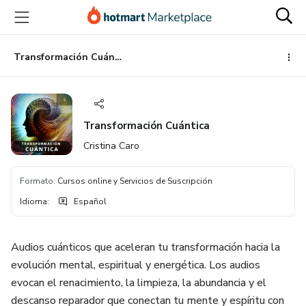
Ir
Ir
Ir
al
a
al
contenido
la
pie
principal
página
de
Transformación Cuántica
de
página
pago
Transformación Cuántica
Cristina Caro
Formato
:
Cursos online y Servicios de Suscripción
Idioma
:
Español
Audios cuánticos que aceleran tu transformación hacia la
evolución mental, espiritual y energética. Los audios
evocan el renacimiento, la limpieza, la abundancia y el
descanso reparador que conectan tu mente y espíritu con