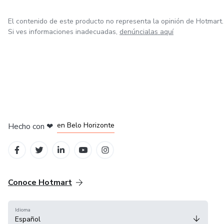
El contenido de este producto no representa la opinión de Hotmart.
Si ves informaciones inadecuadas,
denúncialas aquí
en Ciudad de México
en Bogotá
en Amsterdam
en Madrid
en Belo Horizonte
Hecho con
❤
Conoce Hotmart
Idioma
Español