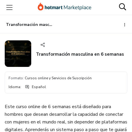
Ir
Ir
Ir
al
a
al
contenido
la
pie
principal
página
de
Transformación masculina en 6 semanas
de
página
pago
Transformación masculina en 6 semanas
Formato
:
Cursos online y Servicios de Suscripción
Idioma
:
Español
Este curso online de 6 semanas está diseñado para
hombres que desean desarrollar la capacidad de conectar
con mujeres en el mundo real, sin depender de plataformas
digitales. Aprenderás un sistema paso a paso que te guiará