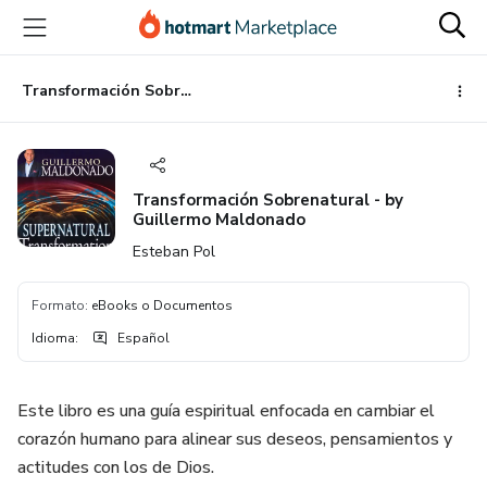
Ir
Ir
Ir
al
a
al
contenido
la
pie
principal
página
de
Transformación Sobrenatural - by Guillermo Maldonado
de
página
pago
Transformación Sobrenatural - by
Guillermo Maldonado
Esteban Pol
Formato
:
eBooks o Documentos
Idioma
:
Español
Este libro es una guía espiritual enfocada en cambiar el
corazón humano para alinear sus deseos, pensamientos y
actitudes con los de Dios.