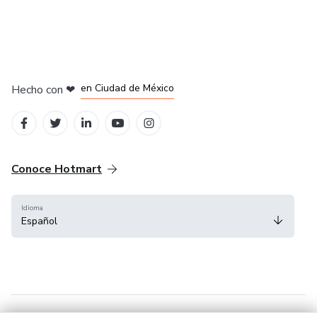
en Bogotá
en Amsterdam
en Madrid
en Ciudad de México
Hecho con
❤
en Belo Horizonte
Conoce Hotmart
Idioma
Español