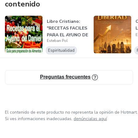
contenido
muchísimas personas.
Libro Cristiano:
Espero que el contenido sea de Bendición para tu Vida!
"RECETAS FACILES
PARA EL AYUNO DE
E
Esteban Pol
DANIEL"
Espiritualidad
Preguntas frecuentes
El contenido de este producto no representa la opinión de Hotmart.
Si ves informaciones inadecuadas,
denúncialas aquí