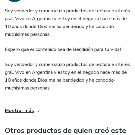
Soy vendedor y comercializo productos de lectura e interés
gral. Vivo en Argentina y estoy en el negocio hace más de
10 años donde Dios me ha bendecido y he conocido
muchísimas personas.
Espero que el contenido sea de Bendición para tu Vida!
Soy vendedor y comercializo productos de lectura e interés
gral. Vivo en Argentina y estoy en el negocio hace más de
10 años donde Dios me ha bendecido y he conocido
muchísimas personas.
Espero que el contenido sea de Bendición para tu Vida!
Mostrar más
Soy vendedor y comercializo productos de lectura e interés
gral. Vivo en Argentina y estoy en el negocio hace más de
Otros productos de quien creó este
10 años donde Dios me ha bendecido y he conocido