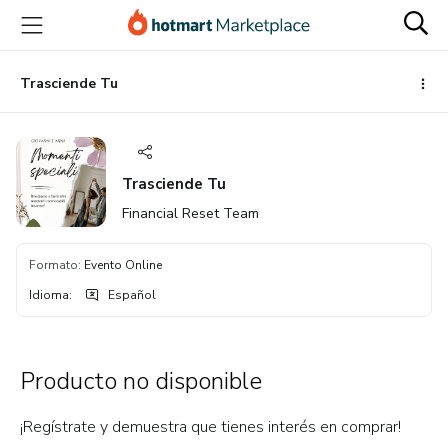
Ir
Ir
Ir
al
a
al
contenido
la
pie
principal
página
de
Trasciende Tu
de
página
pago
Trasciende Tu
Financial Reset Team
Formato
:
Evento Online
Idioma
:
Español
Producto no disponible
¡Regístrate y demuestra que tienes interés en comprar!