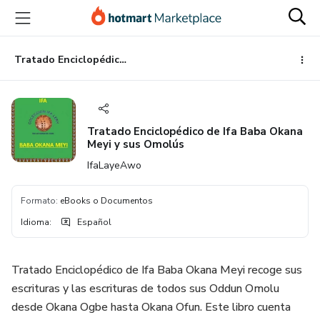
Ir
Ir
Ir
al
a
al
contenido
la
pie
principal
página
de
Tratado Enciclopédico de Ifa Baba Okana Meyi y sus Omolús
de
página
pago
Tratado Enciclopédico de Ifa Baba Okana
Meyi y sus Omolús
IfaLayeAwo
Formato
:
eBooks o Documentos
Idioma
:
Español
Tratado Enciclopédico de Ifa Baba Okana Meyi recoge sus
escrituras y las escrituras de todos sus Oddun Omolu
desde Okana Ogbe hasta Okana Ofun. Este libro cuenta