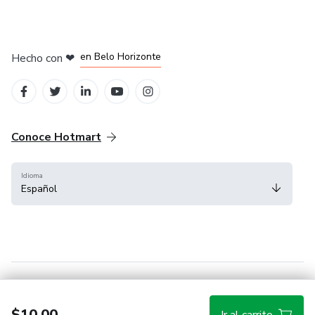
en Ciudad de México
en Bogotá
en Amsterdam
en Madrid
en Belo Horizonte
Hecho con
❤
Conoce Hotmart
Idioma
Español
FAQ
Términos
Privacidad
Cookies
$10.00