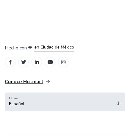
en Bogotá
en Amsterdam
en Madrid
en Ciudad de México
Hecho con
❤
en Belo Horizonte
Conoce Hotmart
Idioma
Español