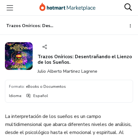
Ir
Ir
Ir
al
a
al
contenido
la
pie
principal
página
de
Trazos Oníricos: Desentrañando el Lienzo de los Sueños.
de
página
pago
Trazos Oníricos: Desentrañando el Lienzo
de los Sueños.
Julio Alberto Martinez Lagrene
Formato
:
eBooks o Documentos
Idioma
:
Español
La interpretación de los sueños es un campo
multidimensional que abarca diferentes niveles de análisis,
desde el psicológico hasta el emocional y espiritual. Al