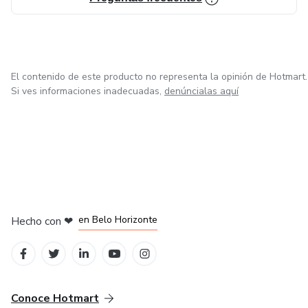
El contenido de este producto no representa la opinión de Hotmart.
Si ves informaciones inadecuadas,
denúncialas aquí
en Ciudad de México
en Bogotá
en Amsterdam
en Madrid
en Belo Horizonte
Hecho con
❤
Conoce Hotmart