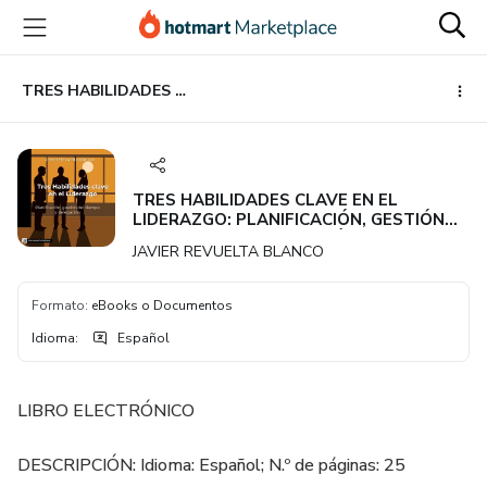
Ir
Ir
Ir
al
a
al
contenido
la
pie
principal
página
de
TRES HABILIDADES CLAVE EN EL LIDERAZGO: PLANIFICACIÓN, GESTIÓN DEL TIEMPO Y DELEGACIÓN
de
página
pago
TRES HABILIDADES CLAVE EN EL
LIDERAZGO: PLANIFICACIÓN, GESTIÓN
DEL TIEMPO Y DELEGACIÓN
JAVIER REVUELTA BLANCO
Formato
:
eBooks o Documentos
Idioma
:
Español
LIBRO ELECTRÓNICO
DESCRIPCIÓN: Idioma: Español; N.º de páginas: 25