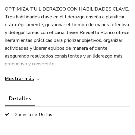
OPTIMIZA TU LIDERAZGO CON HABILIDADES CLAVE.
Tres habilidades clave en el liderazgo enseña a planificar
estratégicamente, gestionar el tiempo de manera efectiva
y delegar tareas con eficacia. Javier Revuelta Blanco ofrece
herramientas prácticas para priorizar objetivos, organizar
actividades y liderar equipos de manera eficiente,
asegurando resultados consistentes y un liderazgo más
productivo y consciente.
Mostrar más
ÍNDICE: 1. La planificación estratégica; 2. La planificación
periódica; 3. La organización del tiempo; 3.1. La percepción
del tiempo en nuestros días; 3.2. La gestión del tiempo; 4.
Detalles
Delegación; 5. Resumen de enseñanzas; 6. Glosario; 7.
Bibliografía
Garantía de 15 días