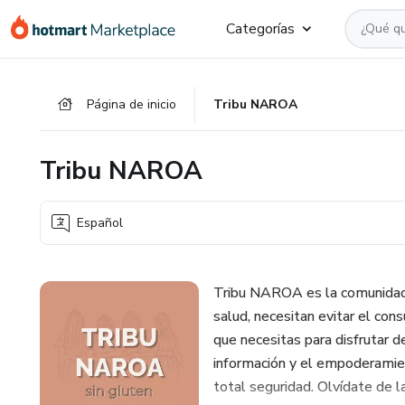
Ir
Ir
Ir
Categorías
al
a
al
contenido
la
pie
principal
página
de
Página de inicio
Tribu NAROA
de
página
pago
Tribu NAROA
Español
Tribu NAROA es la comunidad 
salud, necesitan evitar el co
que necesitas para disfrutar d
información y el empoderamien
total seguridad. Olvídate de l