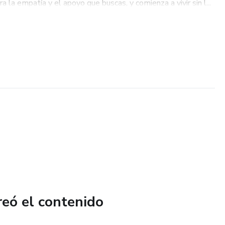
 la empatía y el apoyo que buscas, y comienza a vivir sin l...
reó el contenido