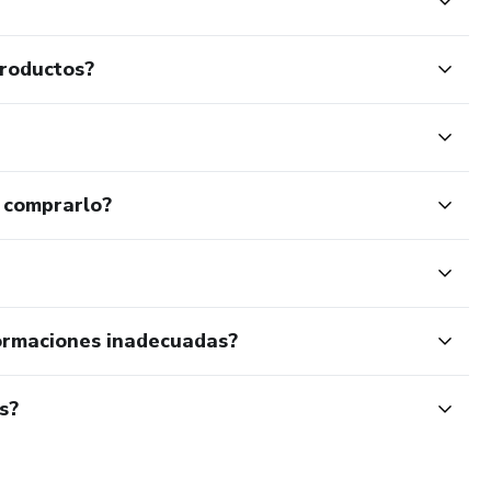
productos?
 comprarlo?
ormaciones inadecuadas?
s?