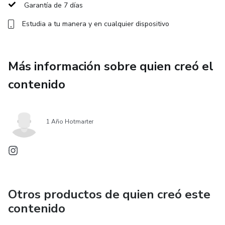
comodidad de tu casa, disfrutando cada página como un
Garantía de 7 días
reto personal.
Estudia a tu manera y en cualquier dispositivo
👉 Ideal para adultos mayores, personas que desean
mantener su mente en forma o para quienes buscan un
Más información sobre quien creó el
regalo significativo y lleno de valor.
contenido
1 Año Hotmarter
Otros productos de quien creó este
contenido