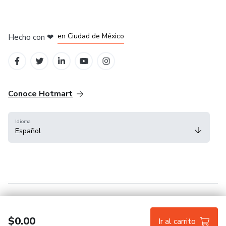
en Bogotá
en Amsterdam
en Madrid
en Ciudad de México
Hecho con
❤
en Belo Horizonte
Conoce Hotmart
Idioma
Español
FAQ
Términos
Privacidad
Cookies
$0.00
Ir al carrito