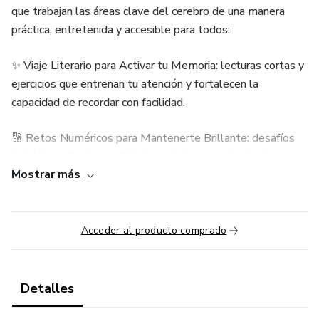
que trabajan las áreas clave del cerebro de una manera
práctica, entretenida y accesible para todos:
✨ Viaje Literario para Activar tu Memoria: lecturas cortas y
ejercicios que entrenan tu atención y fortalecen la
capacidad de recordar con facilidad.
🔢 Retos Numéricos para Mantenerte Brillante: desafíos
de lógica, cálculo y agilidad mental que convierten las
Mostrar más
matemáticas en un juego estimulante.
🎨 Juegos y Retos para una Mente Activa: sudokus, trivias,
mandalas y actividades variadas que despiertan tu
Acceder al producto comprado
creatividad y mantienen tu ingenio vivo.
Con esta colección tendrás una experiencia completa para
Detalles
ejercitar tu memoria, tu lógica y tu creatividad desde la