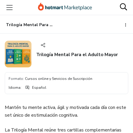
Ir
Ir
Ir
al
a
al
contenido
la
pie
principal
página
de
Trilogía Mental Para el Adulto Mayor
de
página
pago
Trilogía Mental Para el Adulto Mayor
Formato
:
Cursos online y Servicios de Suscripción
Idioma
:
Español
Mantén tu mente activa, ágil y motivada cada día con este
set único de estimulación cognitiva.
La Trilogía Mental reúne tres cartillas complementarias