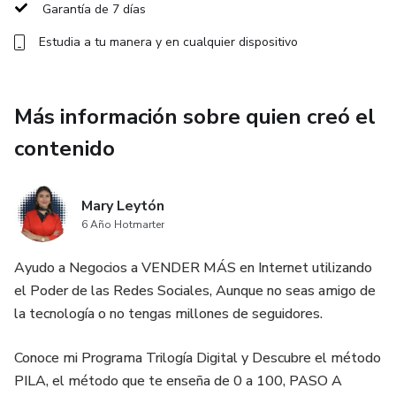
anuncios sean un éxito.
Garantía de 7 días
Estudia a tu manera y en cualquier dispositivo
¿Te imaginas la ventaja competitiva de dominar esta
plataforma antes que tus competidores? Este curso te
permitirá convertirte en un experto en TikTok Ads, ¡incluso
Más información sobre quien creó el
si no tienes experiencia en publicidad! Prepárate para
aprovechar el impulso de TikTok y transformar tu negocio
contenido
con una de las plataformas más rentables y en crecimiento
del momento.
Mary Leytón
6 Año Hotmarter
¿Estás listo para llevar tu negocio al siguiente nivel? 🎯
Ayudo a Negocios a VENDER MÁS en Internet utilizando
el Poder de las Redes Sociales, Aunque no seas amigo de
la tecnología o no tengas millones de seguidores.
Conoce mi Programa Trilogía Digital y Descubre el método
PILA, el método que te enseña de 0 a 100, PASO A