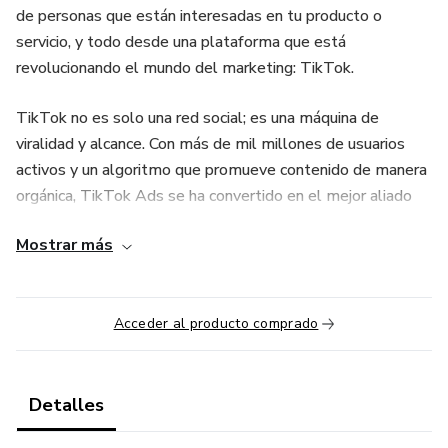
de personas que están interesadas en tu producto o
servicio, y todo desde una plataforma que está
revolucionando el mundo del marketing: TikTok.
TikTok no es solo una red social; es una máquina de
viralidad y alcance. Con más de mil millones de usuarios
activos y un algoritmo que promueve contenido de manera
orgánica, TikTok Ads se ha convertido en el mejor aliado
para quienes quieren hacer crecer su negocio de manera
Mostrar más
rápida y efectiva.
Este curso no es solo teoría. Vas a aprender cómo crear,
lanzar y optimizar tus anuncios en TikTok para atraer
Acceder al producto comprado
clientes y lograr ventas todos los días. Desde el diseño de
campañas, la selección del público objetivo, hasta las
estrategias de retargeting y la medición de resultados,
Detalles
aquí descubrirás todo lo que necesitas para que tus