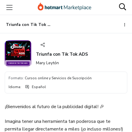
Ir
Ir
Ir
al
a
al
contenido
la
pie
principal
página
de
Triunfa con Tik Tok ADS
de
página
pago
Triunfa con Tik Tok ADS
Mary Leytón
Formato
:
Cursos online y Servicios de Suscripción
Idioma
:
Español
¡Bienvenidos al futuro de la publicidad digital! 🎉
Imagina tener una herramienta tan poderosa que te
permita llegar directamente a miles (¡o incluso millones!)