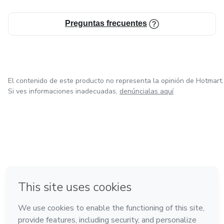
Preguntas frecuentes
El contenido de este producto no representa la opinión de Hotmart.
Si ves informaciones inadecuadas,
denúncialas aquí
en Ciudad de México
en Bogotá
en Amsterdam
en Madrid
en Belo Horizonte
Hecho con
❤