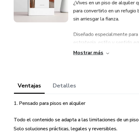
¿Vives en un piso de alquiler
para convertirlo en un refugio
sin arriesgar la fianza.
Diseñado especialmente para i
estrategia, estilo y sentido e
limitaciones del casero.
Mostrar más
📘 ¿Qué incluye?
✔ 9 módulos completos para t
Ventajas
Detalles
✔ Estrategias renter-friendly,
1. Pensado para pisos en alquiler
✔ Guías prácticas con ejemplo
Todo el contenido se adapta a las limitaciones de un pis
✔ Tips para decorar sin romper 
Solo soluciones prácticas, legales y reversibles.