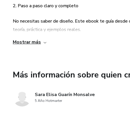
✔ Trucos para crear “efecto h
2. Paso a paso claro y completo
🎁 Bonus descargables:
No necesitas saber de diseño. Este ebook te guía desde 
teoría, práctica y ejemplos reales.
✅ Checklist imprimible de dec
Mostrar más
3. Bajo presupuesto, alto impacto
📊 Hoja de presupuesto editab
Aprenderás a decorar con intención, gastando poco y eligi
🔗 Plantilla de organización e
Más información sobre quien c
🧩 Mini kits de decoración por
💬 “Nunca pensé que podría am
Sara Elisa Guarín Monsalve
claridad para hacerlo posible.”
5 Año Hotmarter
✨ Alquila, decora y vive bonito
Este es tu espacio. Este es 