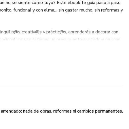
 que no se siente como tuyo? Este ebook te guía paso a paso
 bonito, funcional y con alma… sin gastar mucho, sin reformas y
nquilin@s creativ@s y práctic@s, aprenderás a decorar con
mocional, incluso si tienes un presupuesto ajustado y muchas
ransformar cada rincón
 reversibles y low-cost
s reales y consejos profesionales
o arrendado: nada de obras, reformas ni cambios permanentes.
reglas ni sentir culpa por invertir