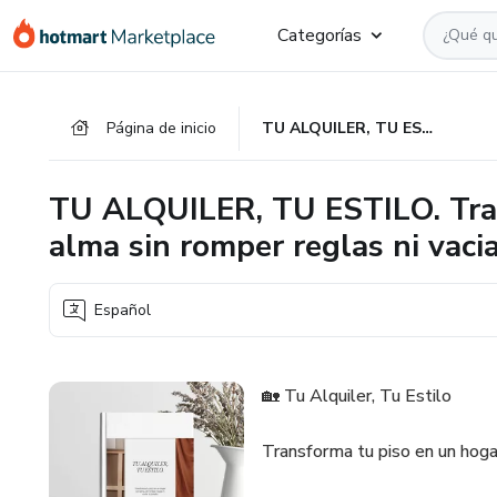
Ir
Ir
Ir
Categorías
al
a
al
contenido
la
pie
principal
página
de
Página de inicio
TU ALQUILER, TU ESTILO. Transforma tu piso en un hogar con alma sin romper reglas ni vaciar tu bolsillo.
de
página
pago
TU ALQUILER, TU ESTILO. Tran
alma sin romper reglas ni vaciar
Español
🏡 Tu Alquiler, Tu Estilo
Transforma tu piso en un hogar