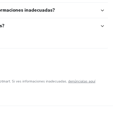
ormaciones inadecuadas?
s?
otmart. Si ves informaciones inadecuadas,
denúncialas aquí