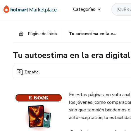
Ir
Ir
Ir
Categorías
al
a
al
contenido
la
pie
principal
página
de
Página de inicio
Tu autoestima en la era digital
de
página
pago
Tu autoestima en la era digital
Español
En estas páginas, no solo an
los jóvenes, como comparacion
sino que también brindamos es
auto-aceptación, la estabilida