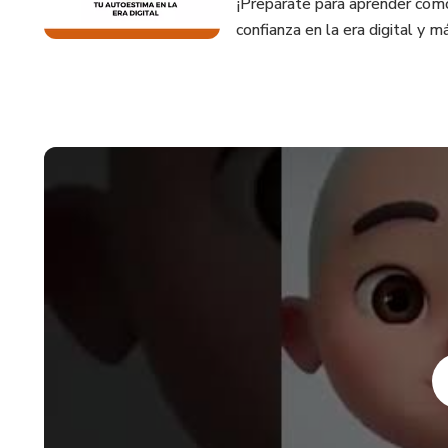
¡Prepárate para aprender cómo
confianza en la era digital y má