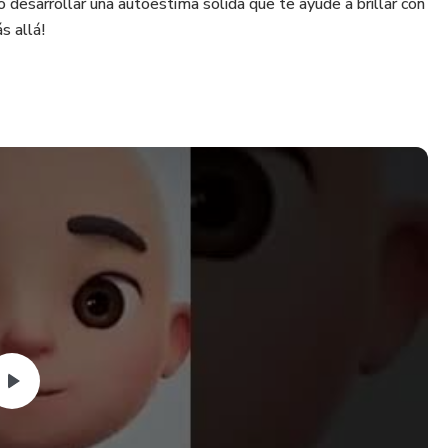
 desarrollar una autoestima sólida que te ayude a brillar con
s allá!