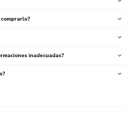
 comprarlo?
ormaciones inadecuadas?
s?