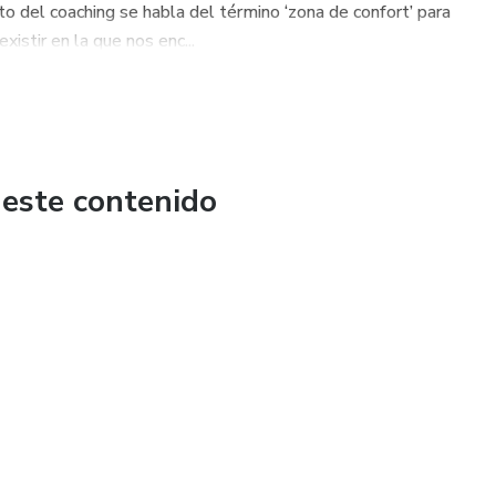
o del coaching se habla del término ‘zona de confort’ para
istir en la que nos enc...
 este contenido