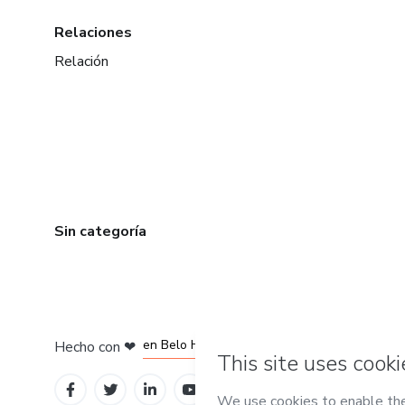
Relaciones
Relación
Sin categoría
en Ciudad de México
en Bogotá
en Amsterdam
en Madrid
en Belo Horizonte
Hecho con
❤
Conoce Hotmart