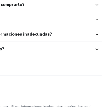
 comprarlo?
ormaciones inadecuadas?
s?
otmart. Si ves informaciones inadecuadas,
denúncialas aquí