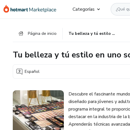
Ir
Ir
Ir
Categorías
al
a
al
contenido
la
pie
principal
página
de
Página de inicio
Tu belleza y tú estilo en uno solo
de
página
pago
Tu belleza y tú estilo en uno s
Español
Descubre el fascinante mundo 
diseñado para jóvenes y adult
programa integral te proporci
destacar en la industria de la
Aprenderás técnicas avanzadas