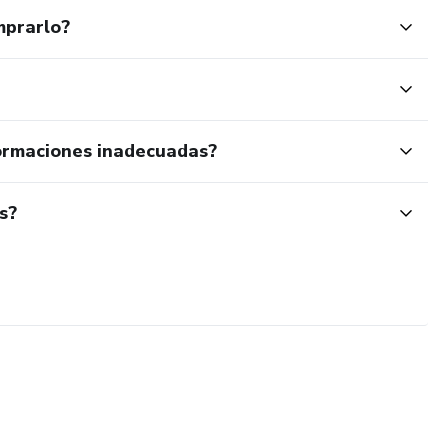
mprarlo?
ormaciones inadecuadas?
s?