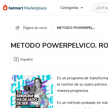
Ir
Ir
Ir
Categorías
al
a
al
contenido
la
pie
principal
página
de
Página de inicio
METODO POWERPELVICO. ROCIO GARRIDO
de
página
pago
METODO POWERPELVICO. RO
Español
Es un programa de transformac
el control de su suelo pélvico,
manera progresiva.
Es un método probado en más 