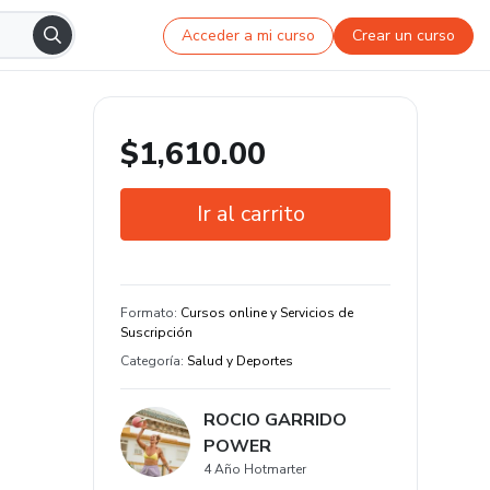
Acceder a mi curso
Crear un curso
$1,610.00
Ir al carrito
Garantía de 15 días
Estudia a tu manera y en cualquier
Formato
:
Cursos online y Servicios de
dispositivo
Suscripción
Categoría
:
Salud y Deportes
ROCIO GARRIDO
POWER
4 Año Hotmarter